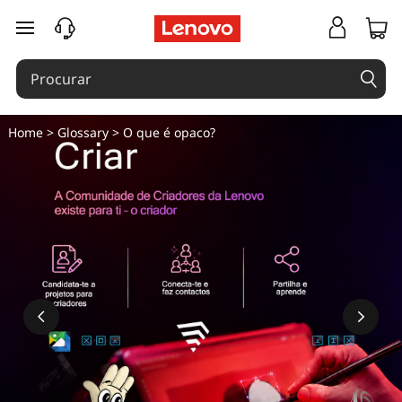
O
saltar para o conteúdo principal
q
u
e
Home
>
Glossary
> O que é opaco?
é
o
p
a
c
o