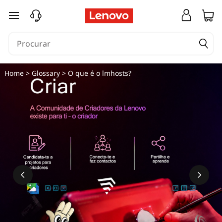
O
saltar para o conteúdo principal
q
u
e
Home
>
Glossary
> O que é o lmhosts?
é
o
l
m
h
o