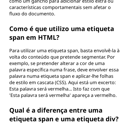
como um gancho para adicionar estilo extra ou
p
características comportamentais sem afetar o
fluxo do documento.
a
Como é que utilizo uma etiqueta
n
span em HTML?
?
Para utilizar uma etiqueta span, basta envolvê-la à
volta do conteúdo que pretende segmentar. Por
exemplo, se pretender alterar a cor de uma
palavra específica numa frase, deve envolver essa
palavra numa etiqueta span e aplicar-lhe folhas
de estilo em cascata (CSS). Aqui está um excerto:
Esta palavra será vermelha... Isto faz com que
'Esta palavra será vermelha' apareça a vermelho.
Qual é a diferença entre uma
etiqueta span e uma etiqueta div?