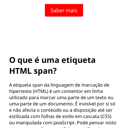
i
Saber mais
q
u
e
t
O que é uma etiqueta
a
HTML span?
H
T
A etiqueta span da linguagem de marcação de
hipertexto (HTML) é um contentor em linha
M
utilizado para marcar uma parte de um texto ou
uma parte de um documento. É invisível por si só
L
e não afecta o conteúdo ou a disposição até ser
estilizada com folhas de estilo em cascata (CSS)
s
ou manipulada com JavaScript. Pode pensar nisto