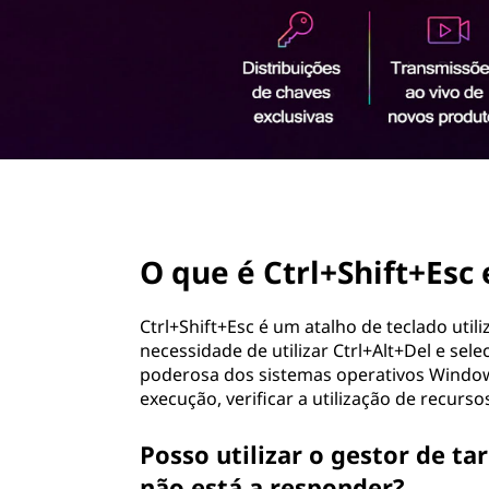
ú
d
o
p
r
i
n
c
i
page hero 2/3
p
a
O que é Ctrl+Shift+Esc 
l
Ctrl+Shift+Esc é um atalho de teclado util
necessidade de utilizar Ctrl+Alt+Del e se
poderosa dos sistemas operativos Window
execução, verificar a utilização de recur
Posso utilizar o gestor de t
não está a responder?