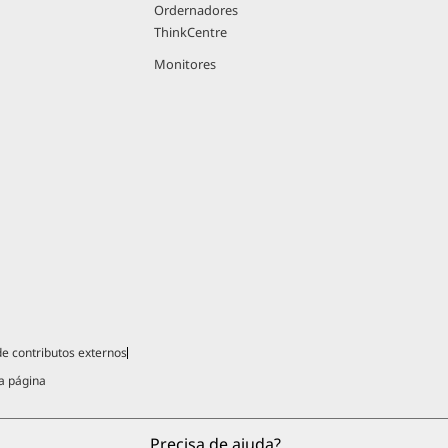
Ordernadores
ThinkCentre
Monitores
 de contributos externos
a página
Precisa de ajuda?