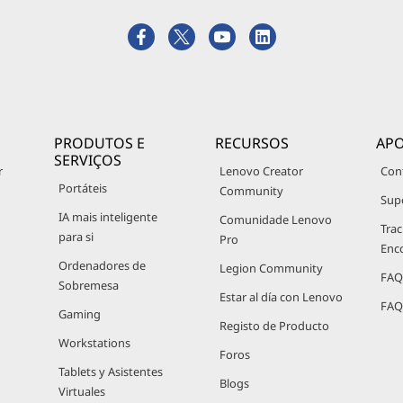
PRODUTOS E
RECURSOS
APO
SERVIÇOS
r
Lenovo Creator
Con
Portáteis
Community
Sup
IA mais inteligente
Comunidade Lenovo
Trac
para si
Pro
Enc
Ordenadores de
Legion Community
FAQ
Sobremesa
Estar al día con Lenovo
FAQ
Gaming
Registo de Producto
Workstations
Foros
Tablets y Asistentes
Blogs
Virtuales