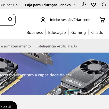
Business
Loja para Educação Lenovo
Iniciar sessão/Criar conta
Business
Educação
Gaming
Criador
s e armazenamento
Inteligência Artificial (IA)
discretas aumentam a capacidade do seu
ue aqui