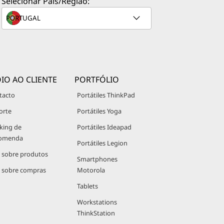
Selecionar País/Região:
IO AO CLIENTE
PORTFÓLIO
tacto
Portátiles ThinkPad
orte
Portátiles Yoga
king de
Portátiles Ideapad
omenda
Portátiles Legion
 sobre produtos
Smartphones
 sobre compras
Motorola
Tablets
Workstations
ThinkStation