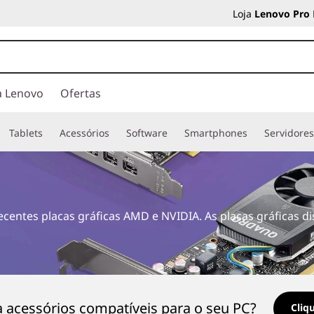
Loja
Lenovo Pro
a Lenovo
Ofertas
Tablets
Acessórios
Software
Smartphones
Servidore
centes placas gráficas AMD e NVIDIA. As placas gráficas 
 acessórios compatíveis para o seu PC?
Cliq