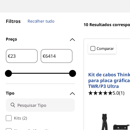
ú
d
o
Filtros
Recolher tudo
p
10
Resultados corresp
r
i
Preço
n
c
Comparar
i
€
€
p
a
l
Kit de cabos Thin
para placa gráfica
TWR/P3 Ultra
5.0
(1)
Tipo
Kits (2)