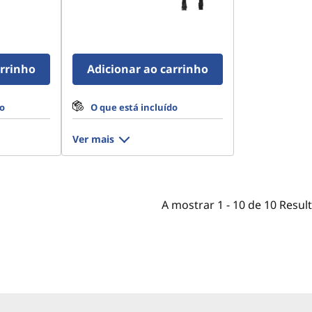
arrinho
Adicionar ao carrinho
do
O que está incluído
Ver mais
A mostrar
1 -
10
de
10
Resul