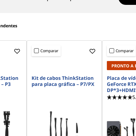
ondentes
Comparar
Comparar
PRONTO A 
kStation
Kit de cabos ThinkStation
Placa de ví
 – P3
para placa gráfica – P7/PX
GeForce RTX
DP*3+HDMI
5