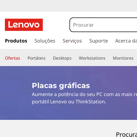
s
a
Produtos
Soluções
Serviços
Suporte
Acerca d
l
t
Ofertas
Portáteis
Desktops
Workstations
Monitores
a
r
p
a
Placas gráficas
r
Aumente a potência do seu PC com as mais re
a
o
portátil Lenovo ou ThinkStation.
c
o
n
t
Procura
e