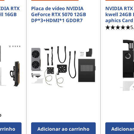
IDIA RTX
Placa de vídeo NVIDIA
NVIDIA RTX 
ll 16GB
GeForce RTX 5070 12GB
kwell 24GB
DP*3+HDMI*1 GDDR7
aphics Card
5
O
arrinho
Adicionar ao carrinho
Adicionar