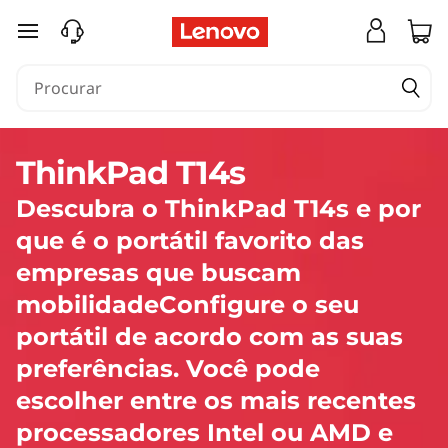
P
saltar para o conteúdo principal
o
r
t
ThinkPad T14s
á
Descubra o ThinkPad T14s e por
t
que é o portátil favorito das
i
empresas que buscam
mobilidadeConfigure o seu
l
portátil de acordo com as suas
T
preferências. Você pode
escolher entre os mais recentes
h
processadores Intel ou AMD e