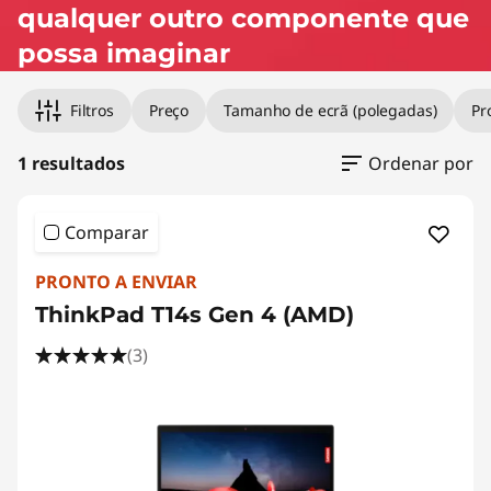
i
qualquer outro componente que
n
possa imaginar
k
Filtros
Preço
Tamanho de ecrã (polegadas)
Pr
P
1 resultados
Ordenar por
a
d
Comparar
T
PRONTO A ENVIAR
ThinkPad T14s Gen 4 (AMD)
1
(3)
4
s