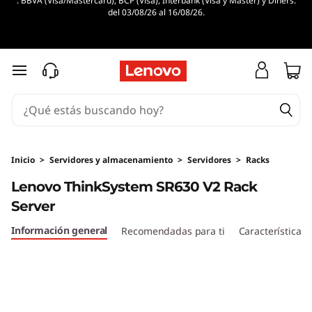
. BBVA (Visa/Mastercard), BCP (Visa), Interbank (Visa y Master) y Diners.
del 03/08/26 al 16/08/26.
Ir al contenido principal
Inicio
>
Servidores y almacenamiento
>
Servidores
>
Racks
Lenovo ThinkSystem SR630 V2 Rack
Server
Información general
Recomendadas para ti
Características