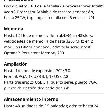
Dos o cuatro CPU de la familia de procesadores Intel®
Xeon® Processor Scalable de tercera generación,
hasta 250W; topología en malla con 6 enlaces UPI
Escalabilidad hasta el futuro
Memoria
El Lenovo ThinkSystem SR860 V2 le ofrece la
Hasta 12 TB de memoria de TruDDR4 en 48 slots;
capacidad de gestionar su entorno de datos
velocidades de memoria de hasta 3200 MHz en 2
actual con la tranquilidad de disponer de una
módulos DIMM por canal; admite la serie Intel®
escalabilidad perfecta para que su
Optane™ Persistent Memory 200
organización pueda responder al crecimiento
exponencial de los datos.
Ampliación
Hasta 14 slots de expansión PCIe 3.0
Diseñado específicamente para proporcionar
Frontal: VGA, 1x USB 3.1, 1x USB 2.0
rendimiento asequible yu n potencial de
Parte trasera: 2x USB 3.1, puerto serie, puerto VGA,
crecimiento, el SR860 V2 gestiona ágilmente la
puerto de gestión dedicado de 1 GbE
virtualización empresarial, la consolidación de
cargas de trabajo y las cargas de trabajo de
Almacenamiento interno
misión crítica, la computacion en memoria
Hasta 48 unidades de 2,5 pulgadas; admite hasta 24