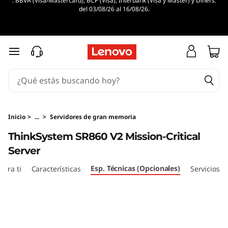
. BBVA (Visa/Mastercard), BCP (Visa), Interbank (Visa y Master) y Diners.
T
del 03/08/26 al 16/08/26.
h
i
Ir al contenido principal
n
k
S
Inicio
>
...
>
Servidores de gran memoria
ThinkSystem SR860 V2 Mission-Critical
y
Server
s
Esp. Técnicas (Opcionales)
ara ti
Características
Servicios
t
e