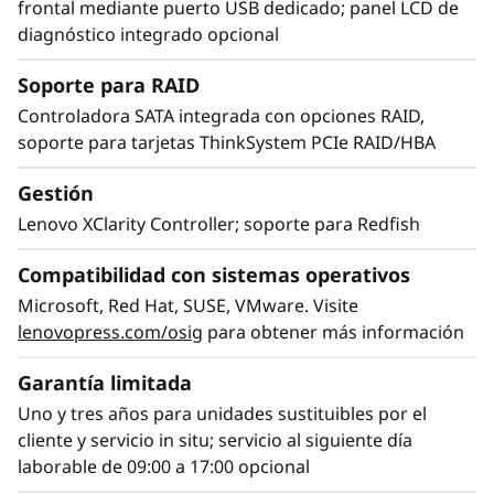
frontal mediante puerto USB dedicado; panel LCD de
El SR860 V2 tiene capacidad para escalar de
diagnóstico integrado opcional
dos a cuatro CPU de la familia de procesadores
Soporte para RAID
®
®
Intel
Xeon
Scalable de tercera generación
para ofrecer una sencilla ampliación de
Controladora SATA integrada con opciones RAID,
procesadores, memoria y almacenamiento de
soporte para tarjetas ThinkSystem PCIe RAID/HBA
hasta 48 unidades del tipo “pague a medida
Gestión
que vaya creciendo”, que se traduce en un
mayor rendimiento del sistema para gestionar
Lenovo XClarity Controller; soporte para Redfish
las crecientes cargas de trabajo de la próxima
generación. Con la integración de XClarity, la
Compatibilidad con sistemas operativos
integración es simple y estandarizada, lo que
Microsoft, Red Hat, SUSE, VMware. Visite
reduce el tiempo de aprovisionamiento en
lenovopress.com/osig
para obtener más información
hasta un 95% en comparación con los sistemas
manuales. ThinkShield protege su negocio con
Garantía limitada
cada producto, desde el desarrollo hasta su
Uno y tres años para unidades sustituibles por el
eliminación.
cliente y servicio in situ; servicio al siguiente día
laborable de 09:00 a 17:00 opcional