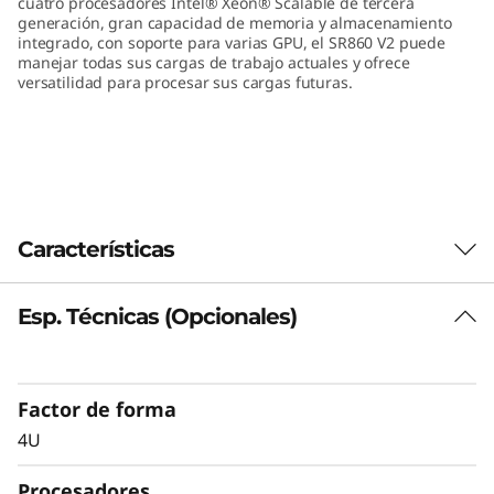
cuatro procesadores Intel® Xeon® Scalable de tercera
e
generación, gran capacidad de memoria y almacenamiento
integrado, con soporte para varias GPU, el SR860 V2 puede
manejar todas sus cargas de trabajo actuales y ofrece
n
versatilidad para procesar sus cargas futuras.
o
v
o
Características
Esp. Técnicas (Opcionales)
Factor de forma
4U
Procesadores