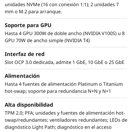
como SAP HANA, las bases de datos y la
unidades NVMe (16 con conexión 1:1); 2 unidades 7
planificación de recursos empresariales
mm o M.2 para arranque.
Soporte para GPU
Hasta 4 GPU 300W de doble ancho (NVIDIA V100S) u 8
GPU 70W de ancho simple (NVIDIA T4)
Interfaz de red
Slot OCP 3.0 dedicada, admite 1 GbE, 10 GbE o 25 GbE
Alimentación
Hasta 4 fuentes de alimentación Platinum o Titanium
hot-swap; soporte para redundancia N+N y N+1
Alta disponibilidad
TPM 2.0; PFA; unidades y fuentes de alimentación hot-
swap/redundantes; ventiladores redundantes; LEDs de
diagnóstico Light Path; diagnóstico en el acceso
Diseño ágil