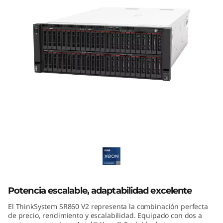
m
S
R
8
6
0
ThinkSystem SR860 V2 Mission-Critical
V
Server
2
d
e
Potencia escalable, adaptabilidad excelente
El ThinkSystem SR860 V2 representa la combinación perfecta
L
de precio, rendimiento y escalabilidad. Equipado con dos a