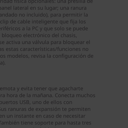
idad física opcionales: una presilla de
anel lateral en su lugar; una ranura
ndado no incluido), para permitir la
lip de cable inteligente que fija los
eriféricos a la PC y que solo se puede
n bloqueo electrónico del chasis,
se activa una válvula para bloquear el
das estas características/funciones no
los modelos, revisa la configuración de
a).
emota y evita tener que agacharte
mera hora de la mañana. Conecta muchos
 puertos USB, uno de ellos con
Sus ranuras de expansión te permiten
 en un instante en caso de necesitar
También tiene soporte para hasta tres