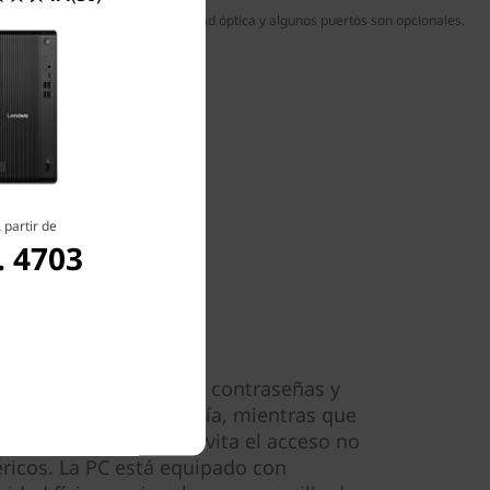
use y teclado inalámbricos, la unidad óptica y algunos puertos son opcionales.
 partir de
. 4703
activos
re te permite cifrar tus contraseñas y
erlos contra la piratería, mientras que
e USB basada en BIOS evita el acceso no
éricos. La PC está equipado con