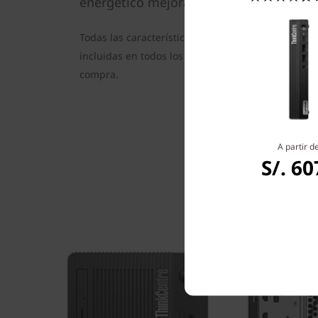
energético mejorado.
Todas las características mencionadas anteriorme
incluidas en todos los modelos. Revisa la configu
compra.
A partir d
S/. 60