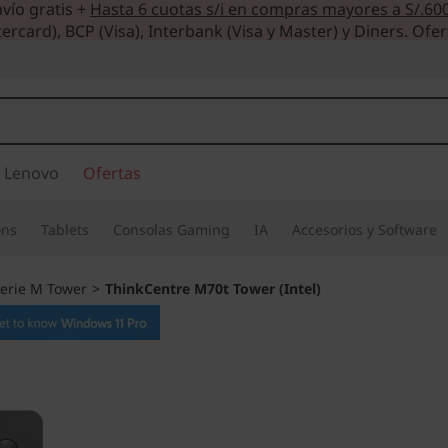
vío gratis +
Hasta 6 cuotas s/i en compras mayores a S/.60
ercard), BCP (Visa), Interbank (Visa y Master) y Diners. Ofer
 Lenovo
Ofertas
ons
Tablets
Consolas Gaming
IA
Accesorios y Software
erie M Tower
>
ThinkCentre M70t Tower (Intel)
Pensada para los u
negocios