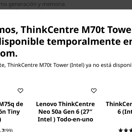
0ma generación y memoria
cesidades de multitarea y
oductividad del diseño con
l de hasta AMD Radeon™
mos, ThinkCentre M70t Tower
disponible temporalmente e
nte son opcionales y no están
com.
ración de tu equipo antes de la
, ThinkCentre M70t Tower (Intel) ya no está disponi
ad
®
Intel
Optane™ opcional,
cenamiento más receptiva,
 M75q de
Lenovo ThinkCentre
ThinkCe
bre archivos. Asimismo, el
ón Tiny
Neo 50a Gen 6 (27″
6 (In
 sólido (SSD) M.2 opcional
)
Intel ) Todo-en-uno
tecnología 3D NAND ofrece a
 fiable y un consumo
.7
(99)