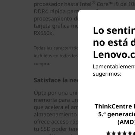
®
procesador hasta Intel
Core™ i9 de 1
DDR4 rápida para hacer frente a tus ne
procesamiento de datos. Aumenta la pr
tarjeta gráfica independiente opciona
Lo senti
RX550x.
no está 
Todas las características mencionadas anteriorme
Lenovo.
incluidas en todos los modelos. Revisa la configu
compra.
Lamentablemente
sugerimos:
Satisface la necesidad de velocid
Opta por una unidad de disco duro con 
memoria para una experiencia de alma
ThinkCentre
que acelera el arranque y encuentra y a
5.ª generaci
almacenamiento de la unidad de estado
(AMD
ofrece acceso rápido, mientras que la 
tu SSD poder tener un rendimiento más
4