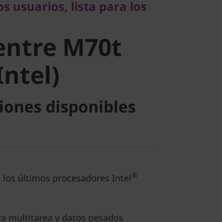
s usuarios, lista para los
ntre M70t
entre M70t
ntel)
Intel)
iones disponibles
®
 los últimos procesadores Intel
a multitarea y datos pesados