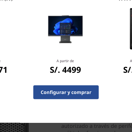
El monitor no está incluido; el mo
nte son opcionales y no están
ración de tu equipo antes de la
e
A partir de
A
71
S/. 4499
S/
Configurar y comprar
Protege tus datos y tus 
El chip dTPM 2.0 de esta tor
datos, lo que ayuda a proteg
la protección inteligente d
autorizado a través de perif