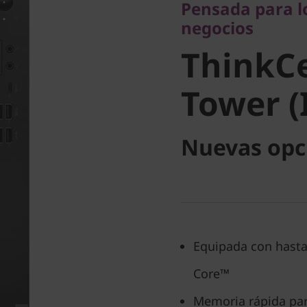
Pensada para lo
ThinkCe
negocios
ThinkC
Tower (I
Tower (
Nuevas opc
Equipada con hasta
Core™
Memoria rápida par