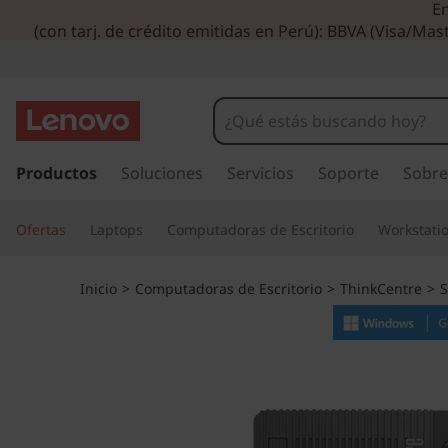
En
T
(con tarj. de crédito emitidas en Perú): BBVA (Visa/Mast
h
i
n
I
r
Productos
Soluciones
Servicios
Soporte
Sobre
k
a
l
C
Ofertas
Laptops
Computadoras de Escritorio
Workstati
c
o
e
n
Inicio
>
Computadoras de Escritorio
>
ThinkCentre
>
S
t
n
e
n
t
i
d
r
o
p