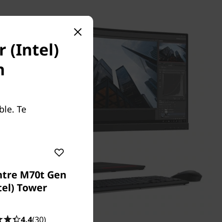
 (Intel)
n
ble. Te
ntre M70t Gen
tel) Tower
4.4
(30)