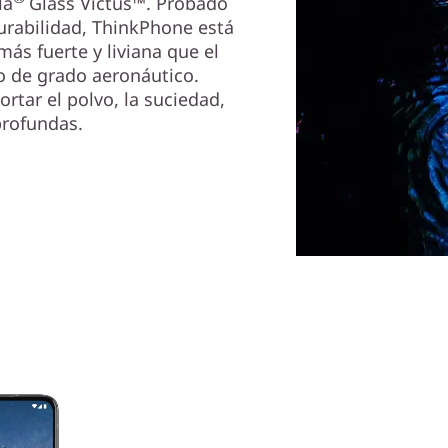
la
Glass Victus™. Probado
rabilidad, ThinkPhone está
más fuerte y liviana que el
 de grado aeronáutico.
rtar el polvo, la suciedad,
profundas.