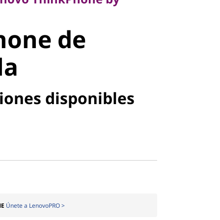
hone de
la
iones disponibles
ME
Únete a LenovoPRO >