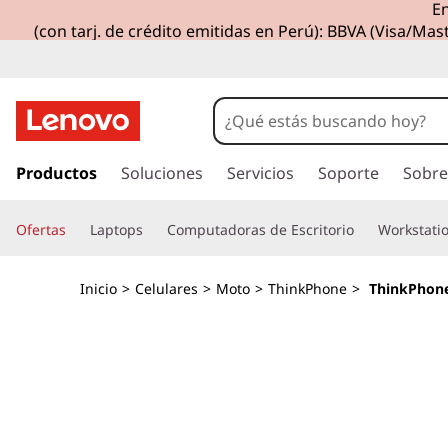
En
T
(con tarj. de crédito emitidas en Perú): BBVA (Visa/Mast
h
i
n
I
r
Productos
Soluciones
Servicios
Soporte
Sobre
k
a
l
P
Ofertas
Laptops
Computadoras de Escritorio
Workstati
c
o
h
n
Inicio
>
Celulares
>
Moto
>
ThinkPhone
>
ThinkPhone
t
o
e
n
n
i
d
e
o
p