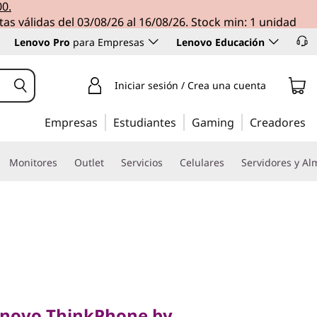
00.
tas válidas del 03/08/26 al 16/08/26. Stock min: 1 unidad
Lenovo Pro
para Empresas
Lenovo Educación
Iniciar sesión / Crea una cuenta
Empresas
Estudiantes
Gaming
Creadores
Monitores
Outlet
Servicios
Celulares
Servidores y A
ThinkPhone by
ne de
novo ThinkPhone by