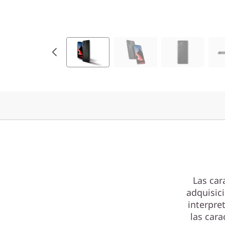
Las car
adquisic
interpre
las cara