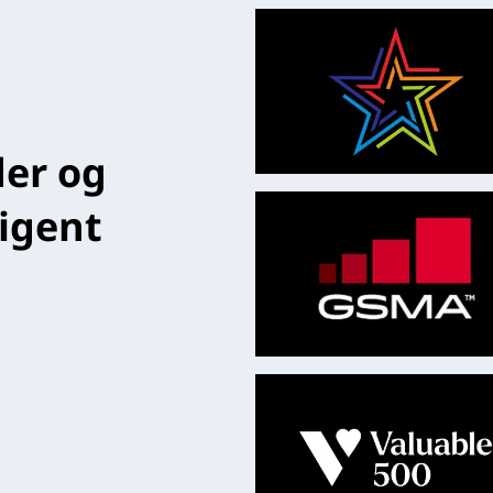
der og
ligent