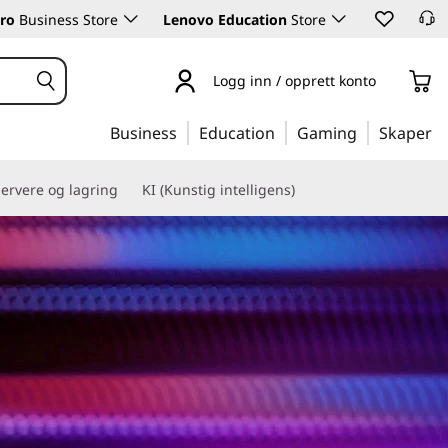
ro
Business Store
Lenovo Education
Store
Logg inn / opprett konto
Business
Education
Gaming
Skaper
ervere og lagring
KI (Kunstig intelligens)