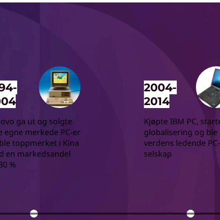
94-
2004-
004
2014
ovo ga ut og solgte
Kjøpte IBM PC, start
e egne merkede PC-er
globalisering og ble
ble toppmerket i Kina
verdens ledende PC-
d en markedsandel
selskap
30 %