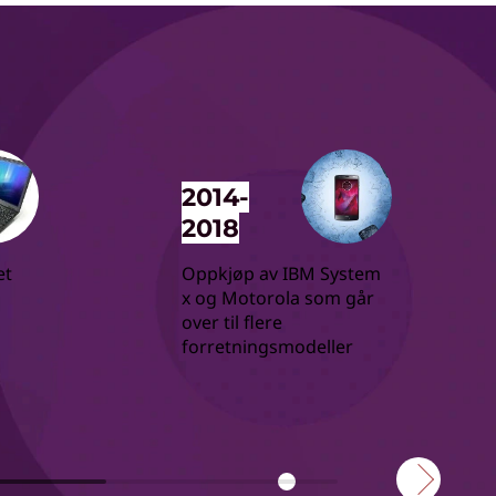
2014-
2018
et
Oppkjøp av IBM System
x og Motorola som går
over til flere
forretningsmodeller