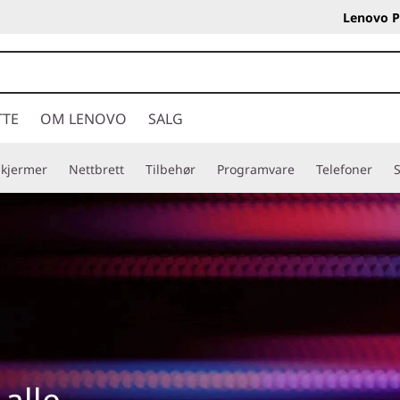
Lenovo P
TTE
OM LENOVO
SALG
Skjermer
Nettbrett
Tilbehør
Programvare
Telefoner
S
alle