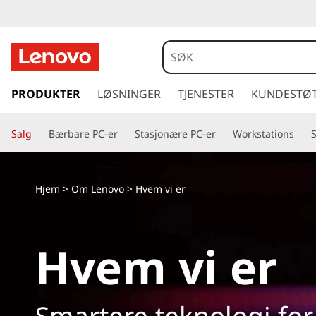
g
å
PRODUKTER
LØSNINGER
TJENESTER
KUNDESTØ
t
i
Salg
Bærbare PC-er
Stasjonære PC-er
Workstations
l
h
o
v
Hjem
>
Om Lenovo
> Hvem vi er
e
d
i
Hvem vi er
n
n
h
o
Smartere teknologi for 
l