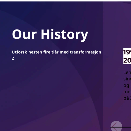
Our History
19
Utforsk nesten fire tiår med transformasjon
>
2
Len
sin
og 
me
på 