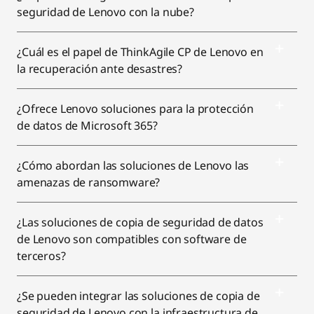
seguridad de Lenovo con la nube?
w
w
w
w
w
w
w
w
w
w
¿Cuál es el papel de ThinkAgile CP de Lenovo en
i
i
i
i
i
la recuperación ante desastres?
n
n
n
n
n
¿Ofrece Lenovo soluciones para la protección
d
d
d
d
d
de datos de Microsoft 365?
o
o
o
o
o
¿Cómo abordan las soluciones de Lenovo las
w
w
w
w
w
amenazas de ransomware?
t
t
t
t
t
¿Las soluciones de copia de seguridad de datos
o
o
o
o
o
de Lenovo son compatibles con software de
F
T
I
Y
L
terceros?
a
w
n
o
i
¿Se pueden integrar las soluciones de copia de
c
i
s
u
n
seguridad de Lenovo con la infraestructura de