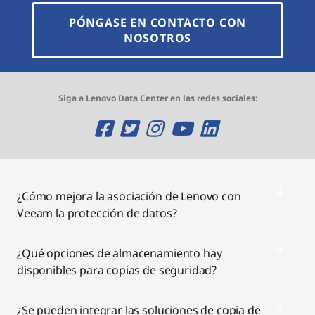
PÓNGASE EN CONTACTO CON
NOSOTROS
Siga a Lenovo Data Center en las redes sociales:
O
O
O
O
O
p
p
p
p
p
e
e
e
e
e
¿Cómo mejora la asociación de Lenovo con
n
n
n
n
n
Veeam la protección de datos?
s
s
s
s
s
¿Qué opciones de almacenamiento hay
a
a
a
a
a
disponibles para copias de seguridad?
n
n
n
n
n
e
e
e
e
e
¿Se pueden integrar las soluciones de copia de