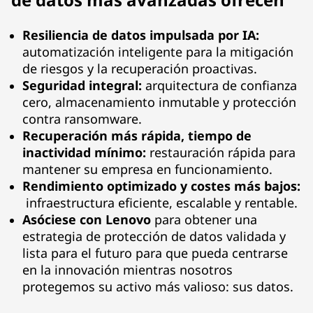
S
o
Resiliencia de datos impulsada por IA:
automatización inteligente para la mitigación
l
de riesgos y la recuperación proactivas.
Seguridad integral:
arquitectura de confianza
u
cero, almacenamiento inmutable y protección
contra ransomware.
t
Recuperación más rápida, tiempo de
i
inactividad mínimo:
restauración rápida para
mantener su empresa en funcionamiento.
o
Rendimiento optimizado y costes más bajos:
infraestructura eficiente, escalable y rentable.
n
Asóciese con Lenovo
para obtener una
estrategia de protección de datos validada y
s
lista para el futuro para que pueda centrarse
en la innovación mientras nosotros
protegemos su activo más valioso: sus datos.