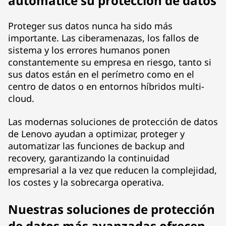
automatice su protección de datos
e
Proteger sus datos nunca ha sido más
r
importante. Las ciberamenazas, los fallos de
sistema y los errores humanos ponen
R
constantemente su empresa en riesgo, tanto si
sus datos están en el perímetro como en el
e
centro de datos o en entornos híbridos multi-
c
cloud.
o
Las modernas soluciones de protección de datos
de Lenovo ayudan a optimizar, proteger y
v
automatizar las funciones de backup and
recovery, garantizando la continuidad
e
empresarial a la vez que reducen la complejidad,
los costes y la sobrecarga operativa.
r
y
Nuestras soluciones de protección
de datos más avanzadas ofrecen