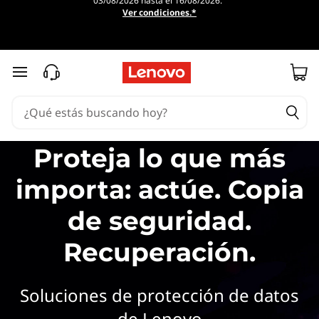
03/08/2026 hasta el 16/08/2026.
L
Ver condiciones.*
e
n
Ir al contenido principal
o
v
Proteja lo que más
o
importa: actúe. Copia
B
de seguridad.
a
Recuperación.
c
k
Soluciones de protección de datos
de Lenovo