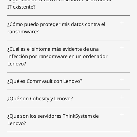
e
t
t
T
k
IT existente?
b
t
a
u
e
¿Cómo puedo proteger mis datos contra el
o
e
g
b
d
ransomware?
o
r
r
e
I
¿Cuál es el síntoma más evidente de una
k
a
n
infección por ransomware en un ordenador
m
Lenovo?
¿Qué es Commvault con Lenovo?
¿Qué son Cohesity y Lenovo?
¿Qué son los servidores ThinkSystem de
Lenovo?