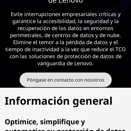
u
p
Evite interrupciones empresariales críticas y
garantice la accesibilidad, la seguridad y la
a
recuperación de los datos en entornos
perimetrales, de centros de datos y de nube.
n
Elimine el temor a la pérdida de datos y el
d
tiempo de inactividad a la vez que reduce el TCO
con las soluciones de protección de datos de
D
vanguardia de Lenovo.
i
Póngase en contacto con nosotros
s
Información general
a
s
Optimice, simplifique y
t