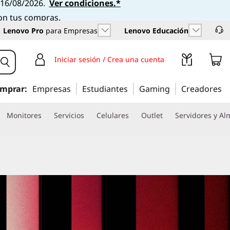
l 16/08/2026.
Ver condiciones.*
con tus compras.
Lenovo Pro
para Empresas
Lenovo Educación
Iniciar sesión / Crea una cuenta
mprar:
Empresas
Estudiantes
Gaming
Creadores
Monitores
Servicios
Celulares
Outlet
Servidores y A