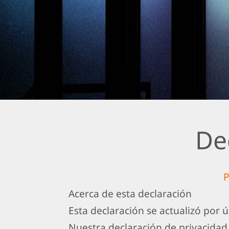
V
e
r
s
i
ó
n
2
0
De
2
3
)
P
Acerca de esta declaración
Esta declaración se actualizó por ú
Nuestra declaración de privacidad