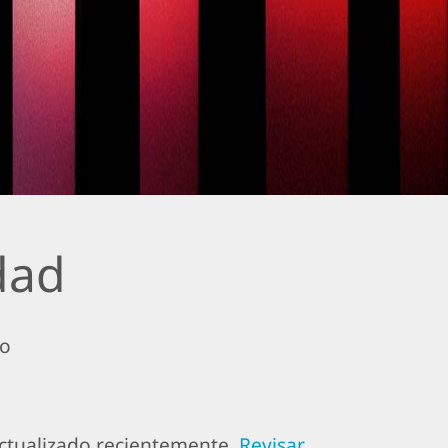
dad
to
actualizado recientemente.
Revisar