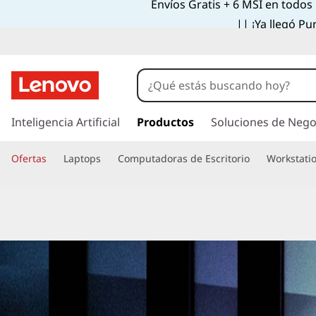
Envíos Gratis + 6 MSI en todos
H
|| ¡Ya llegó Pu
i
s
t
o
I
r
r
Inteligencia Artificial
Productos
Soluciones de Nego
i
a
a
l
Ofertas
Laptops
Computadoras de Escritorio
Workstati
c
l
o
d
n
t
e
e
P
n
o
i
d
l
o
í
p
r
t