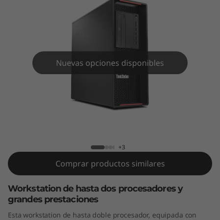
o
n
P
7
Nuevas opciones disponibles
2
0
ThinkStation P720 Tower (Intel)
T
o
+3
Comprar productos similares
w
e
Workstation de hasta dos procesadores y
grandes prestaciones
r
Esta workstation de hasta doble procesador, equipada con