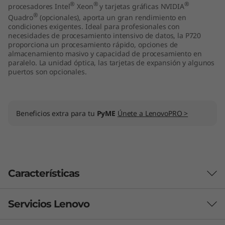
®
®
®
procesadores Intel
Xeon
y tarjetas gráficas NVIDIA
(
®
Quadro
(opcionales), aporta un gran rendimiento en
condiciones exigentes. Ideal para profesionales con
I
necesidades de procesamiento intensivo de datos, la P720
proporciona un procesamiento rápido, opciones de
n
almacenamiento masivo y capacidad de procesamiento en
paralelo. La unidad óptica, las tarjetas de expansión y algunos
puertos son opcionales.
t
e
Beneficios extra para tu
PyME
Únete a LenovoPRO >
l
)
Características
Servicios Lenovo
Las características de cada producto pueden variar
según el país de adquisición del mismo, por lo que