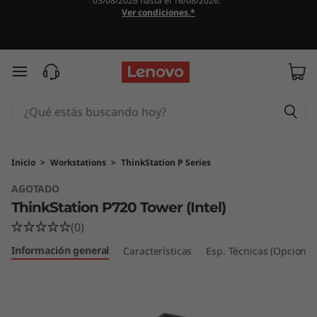
03/08/2026 hasta el 16/08/2026.
T
Ver condiciones.*
h
i
Ir al contenido principal
n
k
S
Inicio
>
Workstations
>
ThinkStation P Series
AGOTADO
t
ThinkStation P720 Tower (Intel)
a
(0)
Información general
t
Características
Esp. Técnicas (Opcional
i