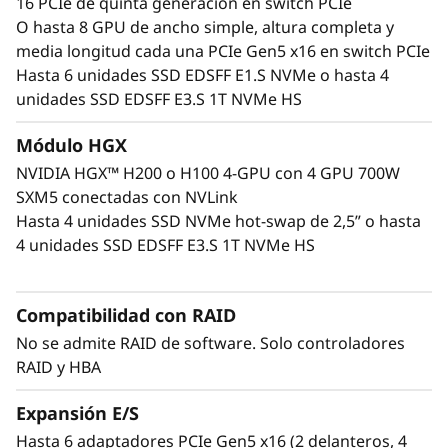
16 PCIe de quinta generación en switch PCIe
El ThinkSystem SR675 V3 esta diseñado para
O hasta 8 GPU de ancho simple, altura completa y
admitir aceleradores AMD Instinct MI Series,
media longitud cada una PCIe Gen5 x16 en switch PCIe
Qualcomm Cloud AI aceleradores
y la amplia
Hasta 6 unidades SSD EDSFF E1.S NVMe o hasta 4
cartera de centros de datos NVIDIA
Blackwell
unidades SSD EDSFF E3.S 1T NVMe HS
Hopper, Lovelace y Ampere, además de 4 GPU
NVIDIA HGX H100 con NVLink, gasta 8 GPU
Módulo HGX
NVIDIA H100 Tensor Core con NVLink Bridge y
NVIDIA HGX™ H200 o H100 4-GPU con 4 GPU 700W
GPU NVIDIA L40 Tensor Core. ¿Está interesado
SXM5 conectadas con NVLink
en otras GPU de NVIDIA? Consulte nuestra
Hasta 4 unidades SSD NVMe hot-swap de 2,5” o hasta
gama completa en el Resumen de GPU
4 unidades SSD EDSFF E3.S 1T NVMe HS
ThinkSystem y ThinkAgile.
Compatibilidad con RAID
No se admite RAID de software. Solo controladores
RAID y HBA
Expansión E/S
Hasta 6 adaptadores PCIe Gen5 x16 (2 delanteros, 4