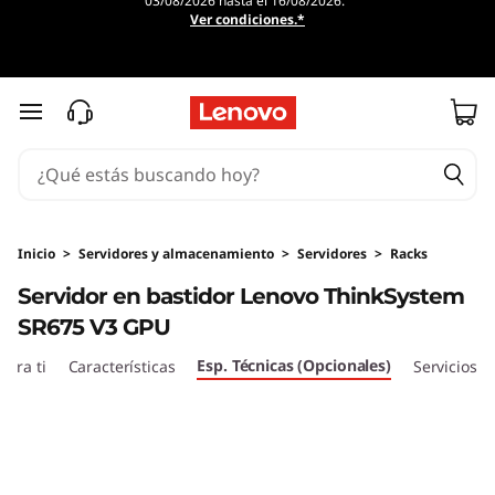
03/08/2026 hasta el 16/08/2026.
S
Ver condiciones.*
e
r
Ir al contenido principal
v
i
d
Inicio
>
Servidores y almacenamiento
>
Servidores
>
Racks
Servidor en bastidor Lenovo ThinkSystem
o
SR675 V3 GPU
r
Esp. Técnicas (Opcionales)
ara ti
Características
Servicios
e
n