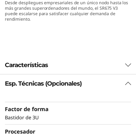
Desde despliegues empresariales de un único nodo hasta los
n
más grandes superordenadores del mundo, el SR675 V3
puede escalarse para satisfacer cualquier demanda de
k
rendimiento.
S
y
s
Características
t
Esp. Técnicas (Opcionales)
e
Plataforma con elevada densidad de GPU
A medida que aumentan las cargas de trabajo
m
que aprovechan las capacidades de los
Factor de forma
aceleradores, crece la demanda de GPU. El
S
ThinkSystem SR675 V3 ofrece un rendimiento
Bastidor de 3U
R
óptimo en aplicaciones verticales de diferentes
Procesador
sectores, como la distribución minorista, la