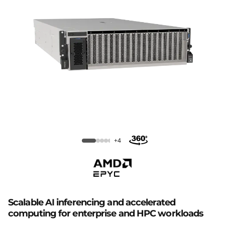
b
a
s
t
i
d
Servidor en bastidor Lenovo
o
ThinkSystem SR675 V3 GPU
+4
r
T
h
Scalable AI inferencing and accelerated
i
computing for enterprise and HPC workloads