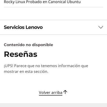
Rocky Linux Probado en Canonical Ubuntu
Servicios Lenovo
Contenido no disponible
Servicios de Soluciones
Reseñas
Diseñe la mejor estrategia para su empresa.
Trabajaremos con usted para hallar la solución
¡UPS! Parece que no tenemos información que
correcta para sus exclusivas necesidades
mostrar en esta sección.
empresariales.
Más información
Volver arriba
Servicios de Implementación
Acelere su tiempo de llegada a la productividad. Le