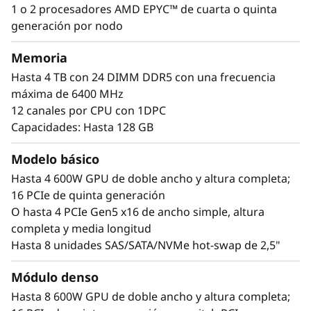
6
fabricación, los servicios financieros y la
1 o 2 procesadores AMD EPYC™ de cuarta o quinta
sanidad, lo que mejora la extracción de
generación por nodo
7
información útil para impulsar la innovación
mediante el aprendizaje automático y el
Memoria
5
aprendizaje profundo.
Hasta 4 TB con 24 DIMM DDR5 con una frecuencia
V
máxima de 6400 MHz
12 canales por CPU con 1DPC
3
Capacidades: Hasta 128 GB
G
Modelo básico
Hasta 4 600W GPU de doble ancho y altura completa;
P
16 PCIe de quinta generación
U
O hasta 4 PCIe Gen5 x16 de ancho simple, altura
completa y media longitud
Hasta 8 unidades SAS/SATA/NVMe hot-swap de 2,5"
Módulo denso
Plataforma de computación acelerada
Hasta 8 600W GPU de doble ancho y altura completa;