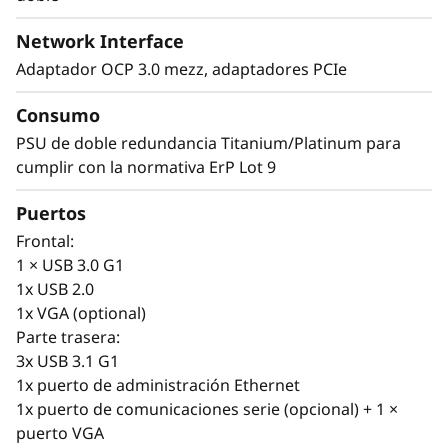
cargas de trabajo complejas de la actualidad y
Network Interface
el futuro.
Adaptador OCP 3.0 mezz, adaptadores PCIe
Consumo
PSU de doble redundancia Titanium/Platinum para
cumplir con la normativa ErP Lot 9
Puertos
Frontal:
1 × USB 3.0 G1
1x USB 2.0
1x VGA (optional)
Parte trasera:
3x USB 3.1 G1
Diseño versátil
1x puerto de administración Ethernet
Los servidores son la espina dorsal de su
1x puerto de comunicaciones serie (opcional) + 1 ×
infraestructura de TI cambiante. Es necesario
puerto VGA
disponer de servidores ágiles que puedan