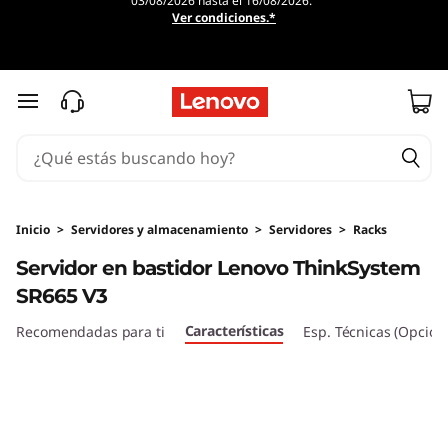
03/08/2026 hasta el 16/08/2026.
S
Ver condiciones.*
e
r
Ir al contenido principal
v
i
d
Inicio
>
Servidores y almacenamiento
>
Servidores
>
Racks
Servidor en bastidor Lenovo ThinkSystem
o
SR665 V3
r
Características
Recomendadas para ti
Esp. Técnicas (Opcion
e
n