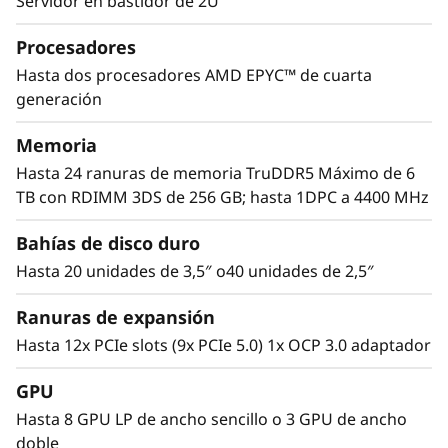
6
Servidor en bastidor de 2U
6
Procesadores
Hasta dos procesadores AMD EPYC™ de cuarta
5
generación
Rendimiento para la TI moderna
V
Memoria
Las aplicaciones de TI modernas, como
3
Hasta 24 ranuras de memoria TruDDR5 Máximo de 6
aquellas de virtualización, definidas por
TB con RDIMM 3DS de 256 GB; hasta 1DPC a 4400 MHz
software y con IA, requieren servidores con
flexibilidad y rendimiento para administrar la
Bahías de disco duro
creciente cantidad de datos.
Hasta 20 unidades de 3,5″ o40 unidades de 2,5″
ThinkSystem SR665 V3 proporciona el
Ranuras de expansión
rendimiento para administrar estas
aplicaciones de nueva generación. SR665 V3,
Hasta 12x PCIe slots (9x PCIe 5.0) 1x OCP 3.0 adaptador
con procesador AMD EPYC™ de quinta
GPU
generación, hasta 160 líneas PCIe para
velocidad de E/S y varias opciones de unidad,
Hasta 8 GPU LP de ancho sencillo o 3 GPU de ancho
ofrece un rendimiento que hace frente a las
doble