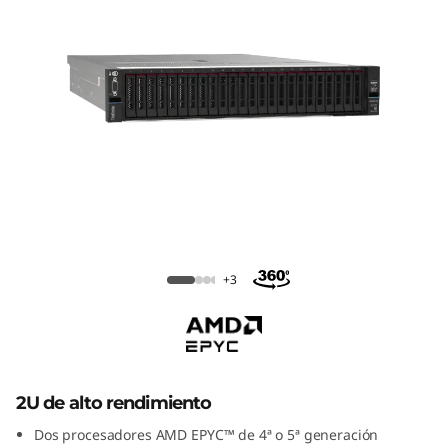
b
a
s
t
i
d
Servidor en bastidor Lenovo
o
ThinkSystem SR665 V3
+3
r
T
h
2U de alto rendimiento
i
Dos procesadores AMD EPYC™ de 4ª o 5ª generación