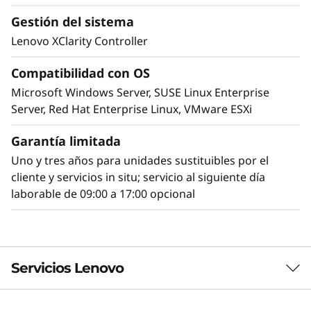
modificarse fácilmente a medida que cambian
Gestión del sistema
sus requisitos de TI.
Lenovo XClarity Controller
SR665 V3 está diseñado para tener
Compatibilidad con OS
compatibilidad con su infraestructura actual y
Microsoft Windows Server, SUSE Linux Enterprise
escalarse fácilmente para las cargas de trabajo
Server, Red Hat Enterprise Linux, VMware ESXi
de nueva generación. Seleccione sus unidades
entre SAS/SATA, NVMe y AnyBay™, en función
Garantía limitada
de sus necesidades actuales, con capacidades
Uno y tres años para unidades sustituibles por el
de intercambio dinámico y software de
cliente y servicios in situ; servicio al siguiente día
administración de almacenamiento XClarity, y
laborable de 09:00 a 17:00 opcional
cámbiela en el futuro de forma sencilla. El
diseño versátil no se detiene en el
almacenamiento, SR665 V3 ofrece
compatibilidad para DDR5 con ECC y varias
opciones de GPU y PCIe para satisfacer las
Servicios Lenovo
necesidades en cuanto a gráficos, velocidad y
presupuesto.