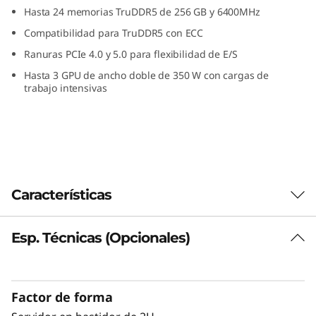
n
Hasta 24 memorias TruDDR5 de 256 GB y 6400MHz
Compatibilidad para TruDDR5 con ECC
k
Ranuras PCIe 4.0 y 5.0 para flexibilidad de E/S
S
Hasta 3 GPU de ancho doble de 350 W con cargas de
trabajo intensivas
y
s
t
Características
e
m
Esp. Técnicas (Opcionales)
S
R
Factor de forma