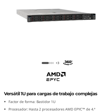
r
a
c
k
T
h
Servidor en rack ThinkSystem SR645
i
+3
V3
n
k
Versátil 1U para cargas de trabajo complejas
S
Factor de forma: Bastidor 1U
y
Procesador: Hasta 2 procesadores AMD EPYC™ de 4.ª