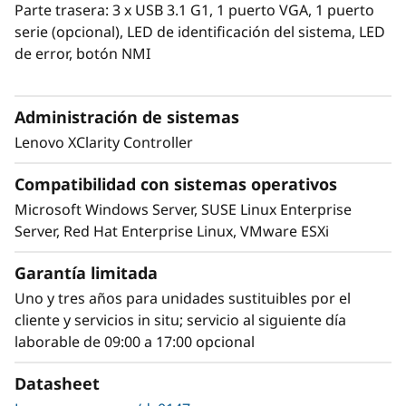
Parte trasera: 3 x USB 3.1 G1, 1 puerto VGA, 1 puerto
infraestructura y puede seleccionar la mejor
serie (opcional), LED de identificación del sistema, LED
GPU para sus cargas de trabajo
de error, botón NMI
Administración de sistemas
Lenovo XClarity Controller
Compatibilidad con sistemas operativos
Microsoft Windows Server, SUSE Linux Enterprise
Server, Red Hat Enterprise Linux, VMware ESXi
Garantía limitada
Uno y tres años para unidades sustituibles por el
cliente y servicios in situ; servicio al siguiente día
Gestión sencilla y seguridad
laborable de 09:00 a 17:00 opcional
El ThinkSystem SR645 V3 utiliza Lenovo XClarity
como solución de gestión del sistema fácil de
Datasheet
usar. XClarity permite una visión centralizada y