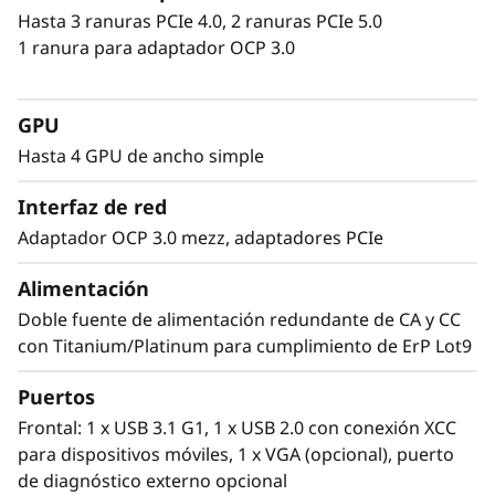
Hasta 3 ranuras PCIe 4.0, 2 ranuras PCIe 5.0
1 ranura para adaptador OCP 3.0
GPU
Hasta 4 GPU de ancho simple
Interfaz de red
Diseñado para ser flexible
Adaptador OCP 3.0 mezz, adaptadores PCIe
Los requisitos de sus datos son exclusivos de
Alimentación
su empresa y por eso necesita una
Doble fuente de alimentación redundante de CA y CC
infraestructura que tenga flexibilidad para
con Titanium/Platinum para cumplimiento de ErP Lot9
poder personalizarse.Con el SR645 V3 puede
elegir entre unidades SAS/SATA, NVMe y EDSFF
Puertos
en formato AnyBay™ intercambiable en
Frontal: 1 x USB 3.1 G1, 1 x USB 2.0 con conexión XCC
caliente para una rápida personalización.
para dispositivos móviles, 1 x VGA (opcional), puerto
Puede elegir entre PCIe 4.0 y 5.0 para cumplir
de diagnóstico externo opcional
los objetivos de velocidad y presupuesto de su