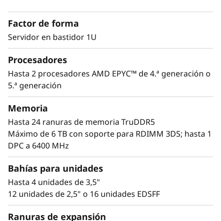
3
Necesita un servidor que pueda manejar sus
cargas de trabajo actuales y que sea
Factor de forma
suficientemente ágil para afrontar los retos del
mañana. Gracias a su mayor densidad de
Servidor en bastidor 1U
núcleos de procesador AMD EPYC™ de 5.ª
Procesadores
generación y a la velocidad de la memoria PCIe
5.0, el ThinkSystem SR645 V3 de 1U cuenta con
Hasta 2 procesadores AMD EPYC™ de 4.ª generación o
la potencia, el ancho de banda y la memoria
5.ª generación
necesarios para hacer frente a cargas de
trabajo intensivas de gráficos, virtualización y
Memoria
análisis de datos.Con la protección que ofrece
Hasta 24 ranuras de memoria TruDDR5
la seguridad ThinkShield y la gestión
Máximo de 6 TB con soporte para RDIMM 3DS; hasta 1
simplificada de XClarity de Lenovo, el SR645 V3
DPC a 6400 MHz
personifica la fama de máxima fiabilidad de
Lenovo.
Bahías para unidades
Hasta 4 unidades de 3,5"
12 unidades de 2,5" o 16 unidades EDSFF
Ranuras de expansión