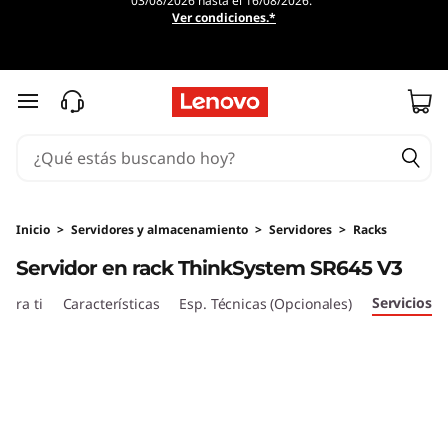
03/08/2026 hasta el 16/08/2026.
S
Ver condiciones.*
e
r
Ir al contenido principal
v
i
d
Inicio
>
Servidores y almacenamiento
>
Servidores
>
Racks
Servidor en rack ThinkSystem SR645 V3
o
Servicios
ara ti
Características
Esp. Técnicas (Opcionales)
r
e
n