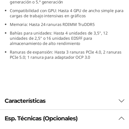
generación o 5.ª generación
s
Compatibilidad con GPU: Hasta 4 GPU de ancho simple para
cargas de trabajo intensivas en gráficos
t
Memoria: Hasta 24 ranuras RDIMM TruDDR5
e
Bahías para unidades: Hasta 4 unidades de 3,5", 12
unidades de 2,5" o 16 unidades EDSFF para
m
almacenamiento de alto rendimiento
Ranuras de expansión: Hasta 3 ranuras PCIe 4.0, 2 ranuras
S
PCIe 5.0; 1 ranura para adaptador OCP 3.0
R
6
4
Características
5
V
Esp. Técnicas (Opcionales)
Rendimiento sin concesiones