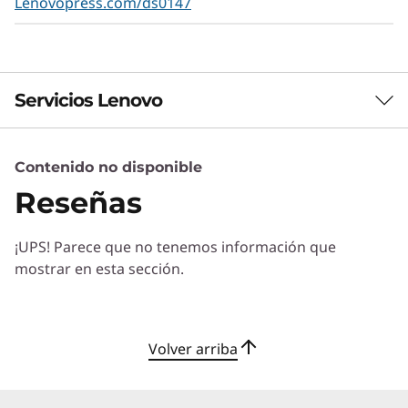
Lenovopress.com/ds0147
basada en datos de las operaciones del centro
de datos y supervisa las adiciones y los
cambios inesperados.La seguridad Root of
Trust de ThinkShield aporta una seguridad que
Servicios Lenovo
comienza durante la fase de diseño y
acompaña al SR645 V3 durante todo su ciclo de
vida
Contenido no disponible
Servicios de Soluciones
Reseñas
Diseñe la mejor estrategia para su empresa.
Trabajaremos con usted para hallar la solución
¡UPS! Parece que no tenemos información que
correcta para sus exclusivas necesidades
mostrar en esta sección.
empresariales.
Más información
Volver arriba
Servicios de Implementación
Acelere su tiempo de llegada a la productividad. Le