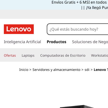
Envíos Gratis + 6 MSI en todos
|| ¡Ya llegó Pu
I
r
Inteligencia Artificial
Productos
Soluciones de Nego
a
l
Ofertas
Laptops
Computadoras de Escritorio
Workstati
c
o
n
Inicio
>
Servidores y almacenamiento
>
sdi
>
Lenovo T
t
e
n
i
d
o
p