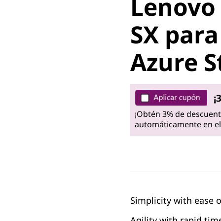
Lenovo 
SX para 
SX para
Azure S
Azure S
¡
¡Obtén 3% de descuento
automáticamente en el 
Simplicity with eas
Agility with rapid ti