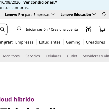
l 16/08/2026.
Ver condiciones.*
con tus compras.
Lenovo Pro
para Empresas
Lenovo Educación
Iniciar sesión / Crea una cuenta
mprar:
Empresas
Estudiantes
Gaming
Creadores
Monitores
Servicios
Celulares
Outlet
Servidores y A
ud híbrido
ThinkAgile
cloud híbrido