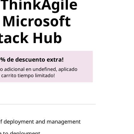
ThinkAgile
Microsoft
 Microsoft
tack Hub
tack Hub
3% de descuento extra!
 adicional en undefined, aplicado
carrito tiempo limitado!
e of deployment and management
me to deployment