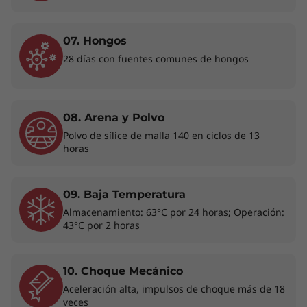
Charge te ofrece hasta un 80% de capacidad
en solo una hora. Así, en un descanso para
comer o una escala de 60 minutos podrás
07. Hongos
recargarla fácilmente hasta casi 16 horas.
28 días con fuentes comunes de hongos
¿Qué más podrías necesitar para la vida en
movimiento?
*Según pruebas con MobileMark 2014 en el
08. Arena y Polvo
panel de pantalla FHD de bajo consumo. La
autonomía de la batería varía
Polvo de sílice de malla 140 en ciclos de 13
horas
considerablemente en función de los ajustes,
el uso y otros factores. Te en cuenta que la
tecnología Rapid Charge requiere el adaptador
09. Baja Temperatura
de alimentación de 65 W (opcional, no incluido
Almacenamiento: 63°C por 24 horas; Operación:
en todos los modelos).
43°C por 2 horas
10. Choque Mecánico
Aceleración alta, impulsos de choque más de 18
veces