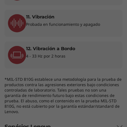
11. Vibración
Probada en funcionamiento y apagado
12. Vibración a Bordo
4 - 33 Hz por 2 horas
Lo que pasa en tu equipo queda en tu
equipo
*MIL-STD 810G establece una metodología para la prueba de
productos contra las agresiones exteriores bajo condiciones
A menos que decidas compartirlo. La T490s
controladas de laboratorio. Tales pruebas no son una
ofrece una pantalla opcional FHD con
garantía de rendimiento futuro bajo estas condiciones de
PrivacyGuard para aquellos datos
prueba. El abuso, como el contenido en la prueba MIL-STD
confidenciales que deban mantenerse a salvo
810G, no está cubierto por la garantía estándar/standard de
Lenovo.
de ojos inquietos. Se trata de una tecnología
exclusiva que reduce el campo de visión de la
Servicios Lenovo
información mostrada en pantalla desde todos