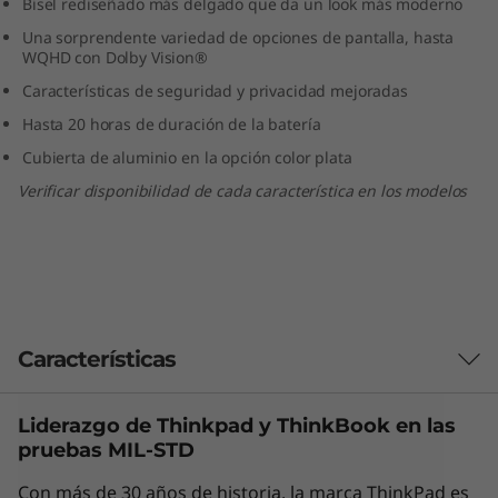
Bisel rediseñado más delgado que da un look más moderno
e
Una sorprendente variedad de opciones de pantalla, hasta
WQHD con Dolby Vision®
l
Características de seguridad y privacidad mejoradas
)
Hasta 20 horas de duración de la batería
Cubierta de aluminio en la opción color plata
Verificar disponibilidad de cada característica en los modelos
Características
Liderazgo de Thinkpad y
ThinkBook
en las
Actúa bajo tus órdenes
pruebas MIL-STD
Con Cortana Premium (no disponible en todos
Con más de 30 años de historia, la marca ThinkPad es
los países), puedes enviar comandos por voz a