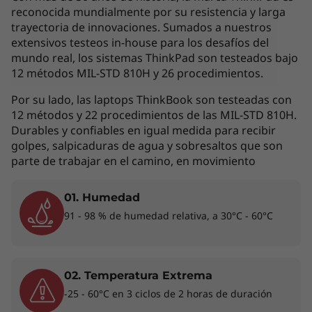
reconocida mundialmente por su resistencia y larga
tu T490s desde el otro lado de la habitación.
trayectoria de innovaciones. Sumados a nuestros
Los micrófonos integrados de largo alcance
extensivos testeos in-house para los desafíos del
garantizan que tu voz tenga el peso que
mundo real, los sistemas ThinkPad son testeados bajo
merece. Di lo que piensas e impulsa tu
12 métodos MIL-STD 810H y 26 procedimientos.
productividad al mismo tiempo.
Por su lado, las laptops ThinkBook son testeadas con
12 métodos y 22 procedimientos de las MIL-STD 810H.
Durables y confiables en igual medida para recibir
golpes, salpicaduras de agua y sobresaltos que son
parte de trabajar en el camino, en movimiento
01. Humedad
91 - 98 % de humedad relativa, a 30°C - 60°C
02. Temperatura Extrema
-25 - 60°C en 3 ciclos de 2 horas de duración