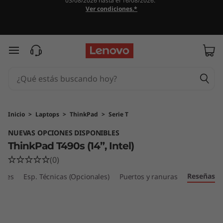
03/08/2026 hasta el 16/08/2026.
T
Ver condiciones.*
h
i
Ir al contenido principal
n
k
P
Inicio
>
Laptops
>
ThinkPad
>
Serie T
NUEVAS OPCIONES DISPONIBLES
a
ThinkPad T490s (14”, Intel)
d
(0)
Reseñas
T
bles
Esp. Técnicas (Opcionales)
Puertos y ranuras
4