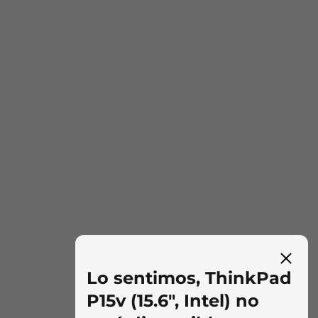
Wi-Fi 6 opcional, Wi-Fi 2x2 802.11ax + Bluetooth 5.1*
WWAN opcional
Preparado para WWAN (para posible actualización
posterior)
* Bluetooth 5.1 requiere la última actualización de Windows 10
Puertos y ranuras (algunas pueden variar o
ser opcionales)
1x Thunderbolt (USB-C, Thunderbolt 3, USB 3.2 Gen 2,
PD, DP)
Imágenes ilustrativas.
2x USB-A 3.2 Gen 1 (1 siempre activo)
1x HDMI 2.0
1x toma combinada de auriculares/micrófono
1x SD lector de tarjeta
Te cubrimos las espaldas
Lo sentimos, ThinkPad
1x ranura de seguridad (candado no incluido)
Con ThinkShield, nuestro conjunto integrado
1x RJ-45
P15v (15.6", Intel) no
de soluciones de seguridad, la ThinkPad P15v