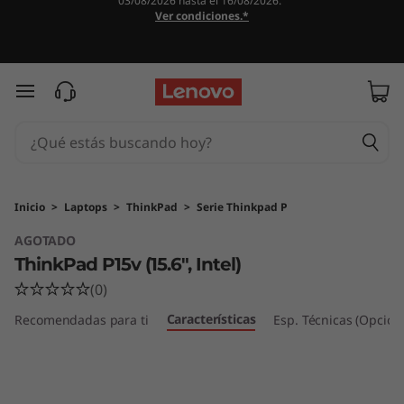
03/08/2026 hasta el 16/08/2026.
T
Ver condiciones.*
h
i
Ir al contenido principal
n
k
P
Inicio
>
Laptops
>
ThinkPad
>
Serie Thinkpad P
AGOTADO
a
ThinkPad P15v (15.6", Intel)
d
(0)
Características
P
Recomendadas para ti
Esp. Técnicas (Opcion
1