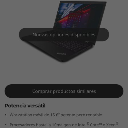
5
v
(
Nuevas opciones disponibles
1
5
.
ThinkPad P15v (15.6", Intel)
6
"
Comprar productos similares
,
Potencia versátil
I
Workstation móvil de 15.6” potente pero rentable
n
®
®
Procesadores hasta la 10ma gen de Intel
Core™ o Xeon