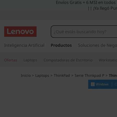
Envíos Gratis + 6 MSI en todos
|| ¡Ya llegó Pu
I
r
Inteligencia Artificial
Productos
Soluciones de Nego
a
l
Ofertas
Laptops
Computadoras de Escritorio
Workstati
c
o
n
Inicio
>
Laptops
>
ThinkPad
>
Serie Thinkpad P
>
Thin
t
e
n
i
d
o
p