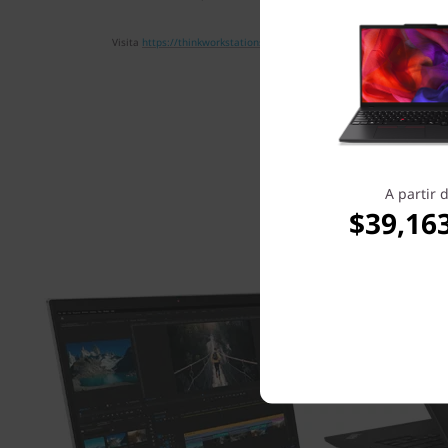
Visita
https://thinkworkstations.com/isv-certifications/
para obtener un
A partir 
$39,16