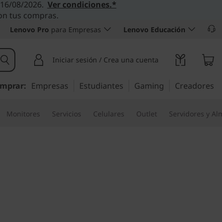
l 16/08/2026.
Ver condiciones.*
con tus compras.
Lenovo Pro
para Empresas
Lenovo Educación
Iniciar sesión / Crea una cuenta
mprar:
Empresas
Estudiantes
Gaming
Creadores
Monitores
Servicios
Celulares
Outlet
Servidores y A
d P14s Gen