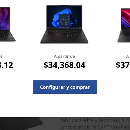
a lista completa de las certificaciones ISV.
de
A partir de
A 
3.12
$34,368.04
$37
Configurar y comprar
Inspírate, desde el prin
Elige entre múltiples opcion
aspecto de 16:10, como panta
fábrica X-Rite y tecnología de
workstation móvil ThinkPad