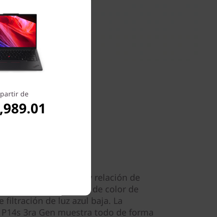
partir de
,989.01
cipio
es de pantalla de 14" y relación de
lla táctil, calibración de color de
 filtración de luz azul baja. La
 P14s 3ra Gen muestra todo de forma