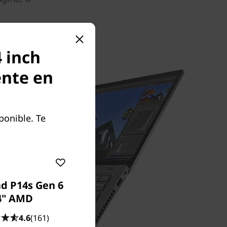
 inch
ente en
ponible. Te
d P14s Gen 6
4" AMD
4.6
(161)