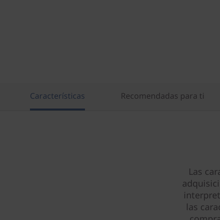
Características
Recomendadas para ti
Las car
adquisic
interpre
las cara
compra 