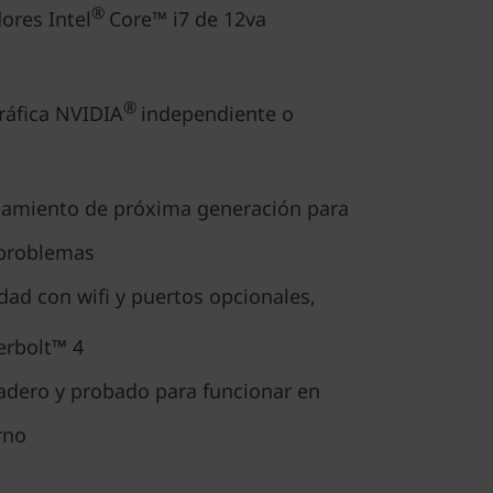
®
ores Intel
Core™ i7 de 12va
®
ráfica NVIDIA
independiente o
amiento de próxima generación para
 problemas
dad con wifi y puertos opcionales,
rbolt™ 4
adero y probado para funcionar en
rno