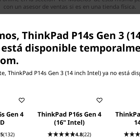
con un asesor de ventas si es en una tienda física.
mos, ThinkPad P14s Gen 3 (14
o está disponible temporalm
com.
 lugar
 ThinkPad P14s Gen 3 (14 inch Intel) ya no está dis
Gen (14”, Intel) perfecta
as donde vayas, da a los
s principiantes la capacidad
gar. Tiene certificaciones de
7 de 12va generación y la
s Gen 4
ThinkPad P16s Gen 4
ThinkPa
®
VIDIA
independiente o
MD
(16" Intel)
1
iversas aplicaciones, como
.5
(132)
4.8
(22)