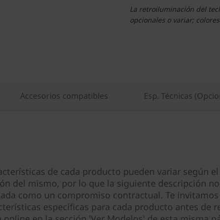
La retroiluminación del te
opcionales o variar; colores
Accesorios compatibles
Esp. Técnicas (Opcio
acterísticas de cada producto pueden variar según el
ión del mismo, por lo que la siguiente descripción no
tada como un compromiso contractual. Te invitamos 
cterísticas específicas para cada producto antes de re
online en la sección 'Ver Modelos' de esta misma pá