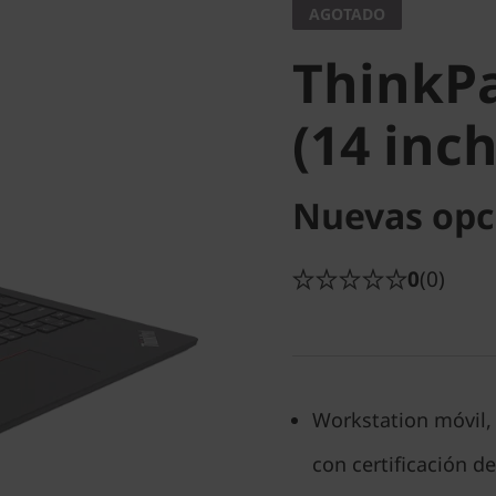
AGOTADO
3 (14 inc
ThinkPa
(14 inch
Nuevas opc
0
(0)
Workstation móvil, 
con certificación de