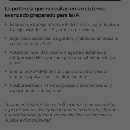
i
La potencia que necesitas en un sistema
avanzado preparado para la IA
e
Estación de trabajo móvil de 40,64 cm (16”) para flujos de
trabajo asistidos por IA y gráficos profesionales
n
Seguridad, capacidad de gestión y fiabilidad empresarial
t
con hasta Intel vPro®
Auténtica movilidad, diseño elegante y sistema de
o
refrigeración Flex avanzado para una fiabilidad a largo
plazo
e
Memoria LPCAMM2 de alta capacidad para ejecutar
múltiples aplicaciones simultáneamente
x
Colaboraciones sin fisuras gracias a la conectividad y
capacidad de red mejorada
c
Teclado en Español, con tecla Ñ incluida (a menos que las
e
especificaciones del equipo indiquen lo contrario). Algunos
puertos/ranuras pueden ser opcionales o variar; colores
p
sujetos a disponibilidad