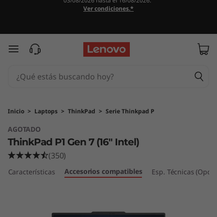
03/08/2026 hasta el 16/08/2026.
T
Ver condiciones.*
h
i
Ir al contenido principal
n
k
P
Inicio
>
Laptops
>
ThinkPad
>
Serie Thinkpad P
AGOTADO
a
ThinkPad P1 Gen 7 (16" Intel)
d
(350)
Accesorios compatibles
P
Características
Esp. Técnicas (Opcio
1