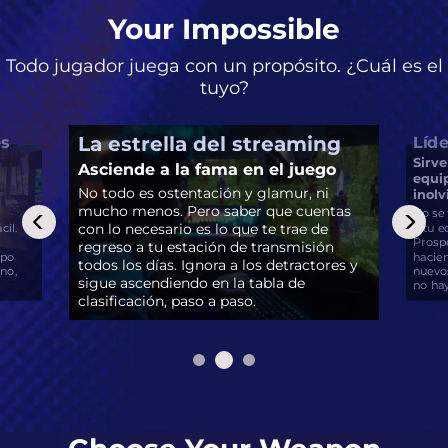
Your Impossible
Todo jugador juega con un propósito. ¿Cuál es el
tuyo?
La estrella del streaming
es
Líd
Sirve
Asciende a la fama en el juego
equip
No todo es ostentación y glamur, ni
inolv
mucho menos. Pero saber que cuentas
No se 
con lo necesario es lo que te trae de
cil.
y tu e
Prospe
regreso a tu estación de transmisión
ipo
hacien
todos los días. Ignora a los detractores y
no,
nuevos
sigue ascendiendo en la tabla de
no hay
clasificación, paso a paso.