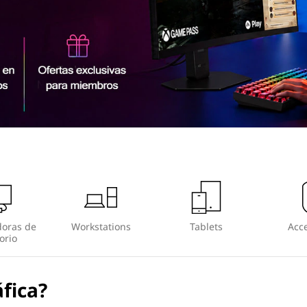
oras de
Workstations
Tablets
Acce
orio
fica?