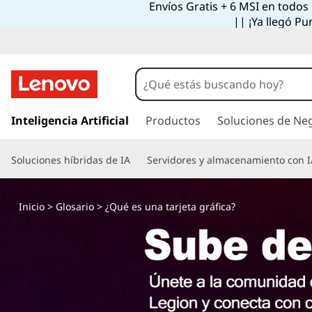
Envíos Gratis + 6 MSI en todos
|| ¡Ya llegó Pu
I
r
Inteligencia Artificial
Productos
Soluciones de Ne
a
l
Soluciones híbridas de IA
Servidores y almacenamiento con I
c
o
n
Inicio
>
Glosario
> ¿Qué es una tarjeta gráfica?
t
e
n
i
d
o
p