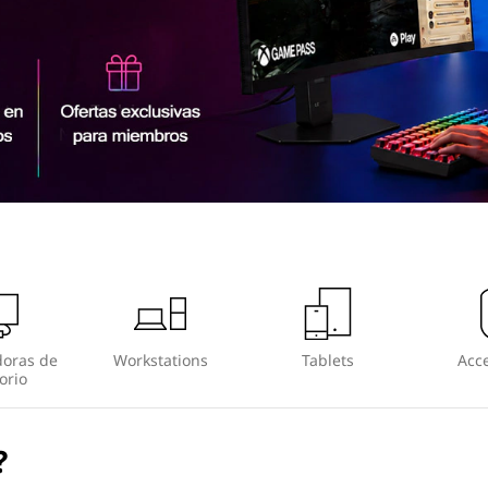
oras de
Workstations
Tablets
Acce
orio
?