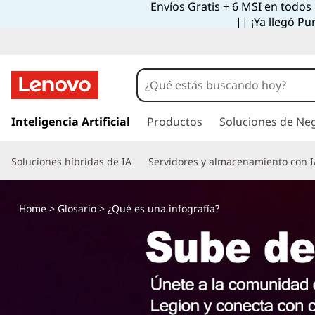
Envíos Gratis + 6 MSI en todos
|| ¡Ya llegó Pu
I
r
Inteligencia Artificial
Productos
Soluciones de Ne
a
l
Soluciones híbridas de IA
Servidores y almacenamiento con I
c
o
n
Home
>
Glosario
> ¿Qué es una infografía?
t
e
n
i
d
o
p