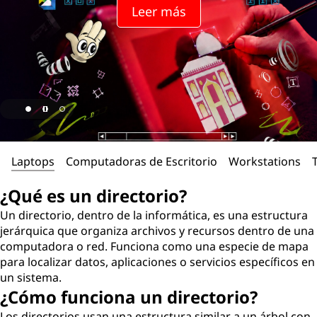
r
Leer más
e
c
t
o
r
Laptops
Computadoras de Escritorio
Workstations
i
¿Qué es un directorio?
o
Un directorio, dentro de la informática, es una estructura
jerárquica que organiza archivos y recursos dentro de una
?
computadora o red. Funciona como una especie de mapa
para localizar datos, aplicaciones o servicios específicos en
un sistema.
¿Cómo funciona un directorio?
Los directorios usan una estructura similar a un árbol con