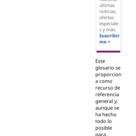
últimas
noticias,
ofertas
especiale
s y más.
Suscribir
me >
Este
glosario se
proporcion
a como
recurso de
referencia
general y,
aunque se
ha hecho
todo lo
posible
para