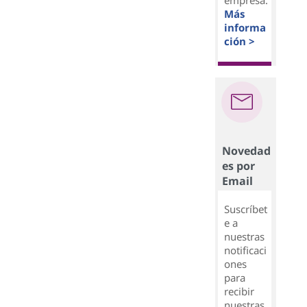
empresa.
Más
informa
ción >
Novedad
es por
Email
Suscríbet
e a
nuestras
notificaci
ones
para
recibir
nuestras