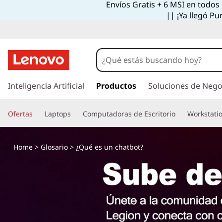
Envíos Gratis + 6 MSI en todos
|| ¡Ya llegó Pu
I
r
Inteligencia Artificial
Productos
Soluciones de Nego
a
l
Ofertas
Laptops
Computadoras de Escritorio
Workstati
c
o
n
Home
>
Glosario
> ¿Qué es un chatbot?
t
e
n
i
d
o
p