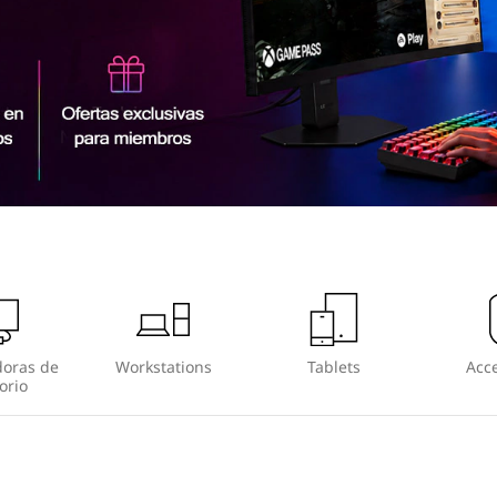
oras de
Workstations
Tablets
Acce
orio