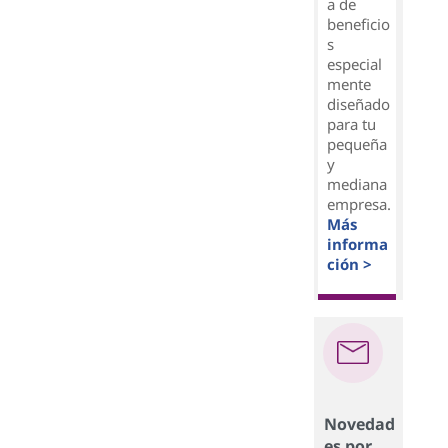
a de
beneficio
s
especial
mente
diseñado
para tu
pequeña
y
mediana
empresa.
Más
informa
ción >
Novedad
es por