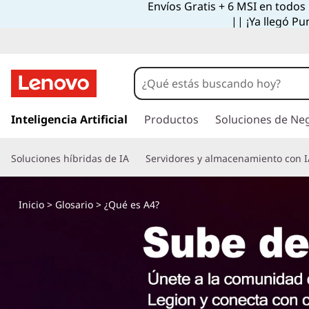
Envíos Gratis + 6 MSI en todos
|| ¡Ya llegó Pu
I
r
Inteligencia Artificial
Productos
Soluciones de Ne
a
l
Soluciones híbridas de IA
Servidores y almacenamiento con I
c
o
n
Inicio
>
Glosario
> ¿Qué es A4?
t
e
n
i
d
o
p