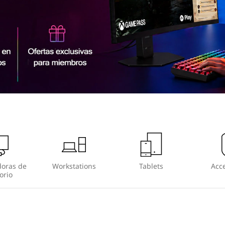
oras de
Workstations
Tablets
Acce
orio