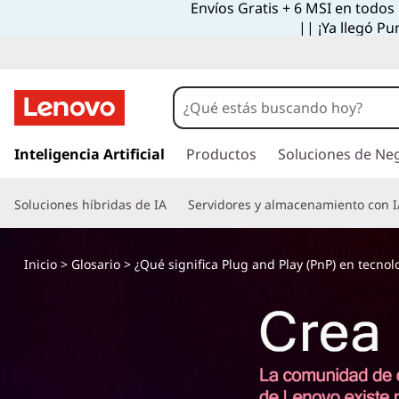
Envíos Gratis + 6 MSI en todos
|| ¡Ya llegó Pu
I
r
Inteligencia Artificial
Productos
Soluciones de Ne
a
l
Soluciones híbridas de IA
Servidores y almacenamiento con I
c
o
n
Inicio
>
Glosario
> ¿Qué significa Plug and Play (PnP) en tecnol
t
e
n
i
d
o
p