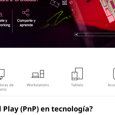
oras de
Workstations
Tablets
Acce
orio
 Play (PnP) en tecnología?