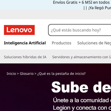
Envíos Gratis + 6 MSI en todos
|| ¡Ya llegó Pu
I
r
Inteligencia Artificial
Productos
Soluciones de Ne
a
l
Soluciones híbridas de IA
Servidores y almacenamiento con I
c
o
n
Inicio
>
Glosario
> ¿Qué es la pestaña de inicio?
t
e
n
i
d
o
p