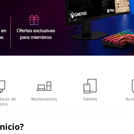
oras de
Workstations
Tablets
Acce
orio
nicio?