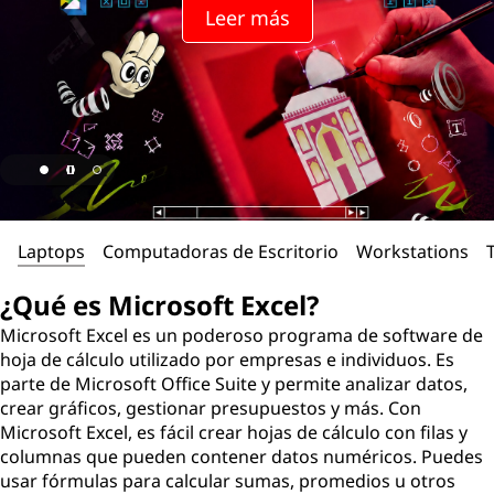
o
Leer más
s
o
f
t
E
Laptops
Computadoras de Escritorio
Workstations
x
¿Qué es Microsoft Excel?
c
Microsoft Excel es un poderoso programa de software de
hoja de cálculo utilizado por empresas e individuos. Es
e
parte de Microsoft Office Suite y permite analizar datos,
crear gráficos, gestionar presupuestos y más. Con
l
Microsoft Excel, es fácil crear hojas de cálculo con filas y
columnas que pueden contener datos numéricos. Puedes
?
usar fórmulas para calcular sumas, promedios u otros