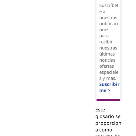
Suscríbet
e a
nuestras
notificaci
ones
para
recibir
nuestras
últimas
noticias,
ofertas
especiale
s y más.
Suscribir
me >
Este
glosario se
proporcion
a como