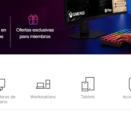
oras de
Workstations
Tablets
Acce
orio