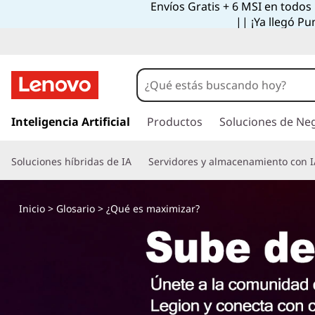
Envíos Gratis + 6 MSI en todos
|| ¡Ya llegó Pu
I
r
Inteligencia Artificial
Productos
Soluciones de Ne
a
l
Soluciones híbridas de IA
Servidores y almacenamiento con I
c
o
n
Inicio
>
Glosario
> ¿Qué es maximizar?
t
e
n
i
d
o
p