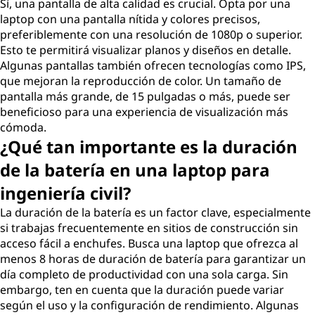
Sí, una pantalla de alta calidad es crucial. Opta por una
n
laptop con una pantalla nítida y colores precisos,
preferiblemente con una resolución de 1080p o superior.
e
Esto te permitirá visualizar planos y diseños en detalle.
Algunas pantallas también ofrecen tecnologías como IPS,
i
que mejoran la reproducción de color. Un tamaño de
pantalla más grande, de 15 pulgadas o más, puede ser
n
beneficioso para una experiencia de visualización más
cómoda.
g
¿Qué tan importante es la duración
de la batería en una laptop para
e
ingeniería civil?
n
La duración de la batería es un factor clave, especialmente
si trabajas frecuentemente en sitios de construcción sin
i
acceso fácil a enchufes. Busca una laptop que ofrezca al
menos 8 horas de duración de batería para garantizar un
e
día completo de productividad con una sola carga. Sin
r
embargo, ten en cuenta que la duración puede variar
según el uso y la configuración de rendimiento. Algunas