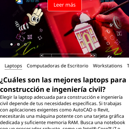
l
Leer más
a
s
m
e
j
Laptops
Computadoras de Escritorio
Workstations
o
¿Cuáles son las mejores laptops para
r
construcción e ingeniería civil?
e
Elegir la
laptop adecuada para construcción e ingeniería
civil
depende de tus necesidades específicas. Si trabajas
s
con aplicaciones exigentes como AutoCAD o Revit,
necesitarás una máquina potente con una tarjeta gráfica
l
dedicada y suficiente memoria RAM. Busca una notebook
con un procesador robusto, como un Intel® Core™ i7 o