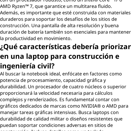
a
AMD Ryzen™ 7, que garantice un multitarea fluido.
Además, es importante que esté construida con materiales
p
duraderos para soportar los desafíos de los sitios de
construcción. Una pantalla de alta resolución y buena
t
duración de batería también son esenciales para mantener
la productividad en movimiento.
o
¿Qué características debería priorizar
en una laptop para construcción e
p
ingeniería civil?
s
Al buscar la notebook ideal, enfócate en factores como
potencia de procesamiento, capacidad gráfica y
p
durabilidad. Un procesador de cuatro núcleos o superior
proporcionará la velocidad necesaria para cálculos
a
complejos y renderizados. Es fundamental contar con
r
gráficos dedicados de marcas como NVIDIA® o AMD para
manejar tareas gráficas intensivas. Busca laptops con
a
durabilidad de calidad militar o diseños resistentes que
puedan soportar condiciones adversas en sitios de