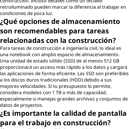
c
construcción. Incluso detalles como un teclado
retroiluminado pueden marcar la diferencia al trabajar en
o
condiciones de poca luz.
¿Qué opciones de almacenamiento
n
son recomendables para tareas
s
relacionadas con la construcción?
Para tareas de construcción e ingeniería civil, lo ideal es
t
una notebook con amplio espacio de almacenamiento.
Una unidad de estado sólido (SSD) de al menos 512 GB
r
proporcionará un acceso más rápido a los datos y cargará
las aplicaciones de forma eficiente. Las SSD son preferibles
u
a los discos duros tradicionales (HDD) debido a sus
mayores velocidades. Si tu presupuesto lo permite,
c
considera modelos con 1 TB o más de capacidad,
especialmente si manejas grandes archivos y conjuntos de
c
datos de proyectos.
i
¿Es importante la calidad de pantalla
para el trabajo en construcción?
ó