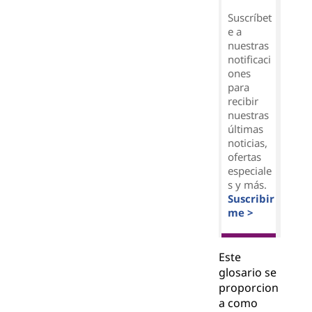
Suscríbet
e a
nuestras
notificaci
ones
para
recibir
nuestras
últimas
noticias,
ofertas
especiale
s y más.
Suscribir
me >
Este
glosario se
proporcion
a como