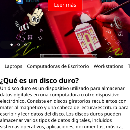
s
Leer más
c
o
d
u
r
Laptops
Computadoras de Escritorio
Workstations
o
¿Qué es un disco duro?
?
Un disco duro es un dispositivo utilizado para almacenar
datos digitales en una computadora u otro dispositivo
electrónico. Consiste en discos giratorios recubiertos con
material magnético y una cabeza de lectura/escritura para
escribir y leer datos del disco. Los discos duros pueden
almacenar varios tipos de datos digitales, incluidos
sistemas operativos, aplicaciones, documentos, música,