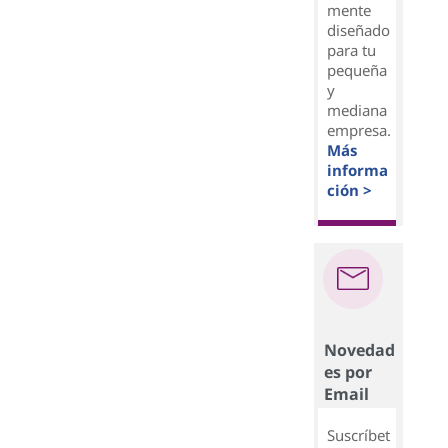
mente
diseñado
para tu
pequeña
y
mediana
empresa.
Más
informa
ción >
Novedad
es por
Email
Suscríbet