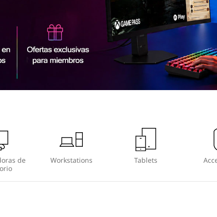
oras de
Workstations
Tablets
Acce
orio