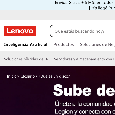
Envíos Gratis + 6 MSI en todos
¿
|| ¡Ya llegó Pu
Q
u
é
I
r
Inteligencia Artificial
Productos
Soluciones de Ne
e
a
l
s
Soluciones híbridas de IA
Servidores y almacenamiento con I
c
o
u
n
Inicio
>
Glosario
> ¿Qué es un disco?
t
n
e
n
d
i
d
i
o
p