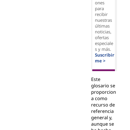
ones
para
recibir
nuestras
últimas
noticias,
ofertas
especiale
s y más.
Suscribir
me >
Este
glosario se
proporcion
a como
recurso de
referencia
general y,
aunque se