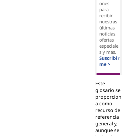
ones
para
recibir
nuestras
últimas
noticias,
ofertas
especiale
s y más.
Suscribir
me >
Este
glosario se
proporcion
a como
recurso de
referencia
general y,
aunque se