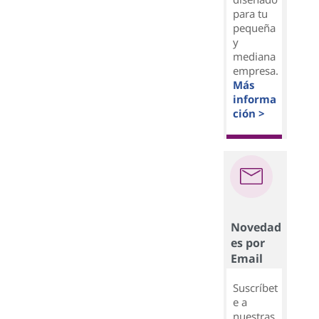
para tu
pequeña
y
mediana
empresa.
Más
informa
ción >
Novedad
es por
Email
Suscríbet
e a
nuestras