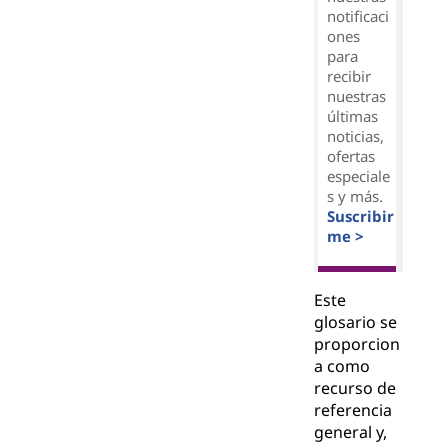
notificaci
ones
para
recibir
nuestras
últimas
noticias,
ofertas
especiale
s y más.
Suscribir
me >
Este
glosario se
proporcion
a como
recurso de
referencia
general y,