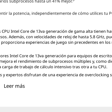
arios subprocesos hasta un 41% mejor.
sentir la potencia, independientemente de cómo utilices tu 
s CPU Intel Core de 13va generación de gama alta tienen ha
esos. Además, con velocidades de reloj de hasta 5.8 GHz, p
e proporciona experiencias de juego sin precedentes en los
ores Intel Core de 13va generación para equipos de escrit
mejora el rendimiento de subprocesos múltiples y, como dice
 carga de trabajo de cálculo intensivo tras otra a tu CPU.
s y expertos disfrutan de una experiencia de overclocking si
dio en los núcleos P, E y memoria DDR5. También hay mód
Leer más
configurados.
 núcleos P / núcleos E de Intel, el propio procesador gest
lo. Solo tienes que disfrutar de una velocidad increíble.