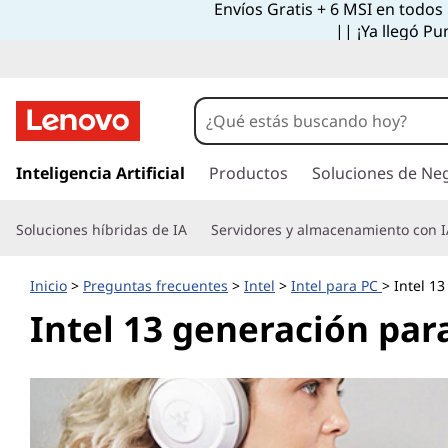
Envíos Gratis + 6 MSI en todos
|| ¡Ya llegó Pu
I
r
Inteligencia Artificial
Productos
Soluciones de Ne
a
l
Soluciones híbridas de IA
Servidores y almacenamiento con I
c
o
n
Inicio
>
Preguntas frecuentes
>
Intel
>
Intel para PC
> Intel 1
t
Intel 13 generación para
e
n
i
d
o
p