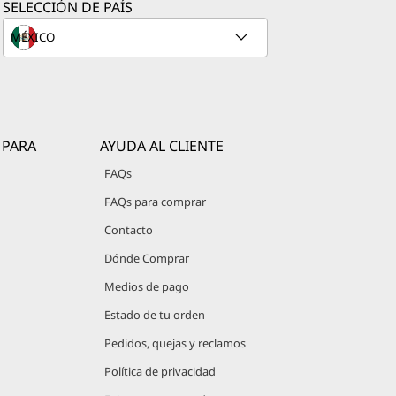
SELECCIÓN DE PAÍS
ación de
desempeño
 PARA
AYUDA AL CLIENTE
FAQs
 Velocity
FAQs para comprar
os modelos
Contacto
Dónde Comprar
 etc.)
Medios de pago
on
Estado de tu orden
Pedidos, quejas y reclamos
r caché L3.
Política de privacidad