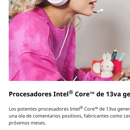
r
i
n
c
i
p
a
l
®
Procesadores Intel
Core™ de 13va ge
®
Los potentes procesadores Intel
Core™ de 13va genera
una ola de comentarios positivos, fabricantes como L
próximos meses.