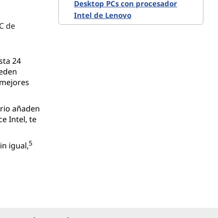
Desktop PCs con procesador
Intel de Lenovo
PC de
sta 24
ueden
 mejores
orio añaden
 Intel, te
5
n igual,
ulos de
iona dónde