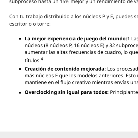
subproceso hasta un 15% mejor y un rendimiento de v
Con tu trabajo distribuido a los núcleos P y E, puedes 
escritorio o torre:
La mejor experiencia de juego del mundo:
1 La
núcleos (8 núcleos P, 16 núcleos E) y 32 subproc
aumentar las altas frecuencias de cuadro, lo qu
4
títulos.
Creación de contenido mejorada:
Los procesad
más núcleos E que los modelos anteriores. Esto 
mantiene en el flujo creativo mientras envías una
Overclocking sin igual para todos:
Principiante
con mayores velocidades de overclocking prome
overclocking con un solo clic y overclocking pre
Y recuerda, con la nueva arquitectura de procesador de
enviar cada carga de trabajo. No tienes que pensar en el