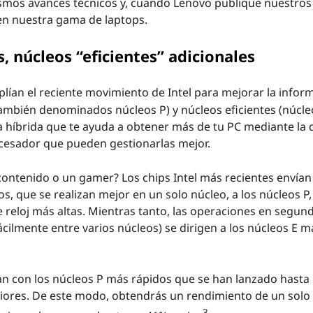
ismos avances técnicos y, cuando Lenovo publique nuestro
en nuestra gama de laptops.
 núcleos “eficientes” adicionales
ían el reciente movimiento de Intel para mejorar la inform
ambién denominados núcleos P) y núcleos eficientes (núcleo
 híbrida que te ayuda a obtener más de tu PC mediante la d
rocesador que pueden gestionarlas mejor.
ontenido o un gamer? Los chips Intel más recientes envían
s, que se realizan mejor en un solo núcleo, a los núcleos P
 reloj más altas. Mientras tanto, las operaciones en segun
ácilmente entre varios núcleos) se dirigen a los núcleos E m
n con los núcleos P más rápidos que se han lanzado hasta l
riores. De este modo, obtendrás un rendimiento de un solo
3