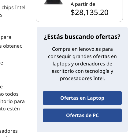
A partir de
chips Intel
$28,135.20
es
¿Estás buscando ofertas?
 para
 obtener.
Compra en lenovo.es para
conseguir grandes ofertas en
de
laptops y ordenadores de
escritorio con tecnología y
procesadores Intel.
de
no todos
Ofertas en Laptop
itorio para
nto estén
Ofertas de PC
esadores