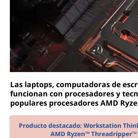
r
i
n
c
i
p
a
l
Las laptops, computadoras de escr
funcionan con procesadores y tec
populares procesadores AMD Ryze
Producto destacado: Workstation Thin
AMD Ryzen™ Threadripper™ 