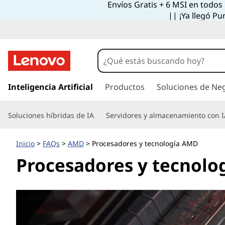
Envíos Gratis + 6 MSI en todos
|| ¡Ya llegó Pu
I
r
Inteligencia Artificial
Productos
Soluciones de Ne
a
l
Soluciones híbridas de IA
Servidores y almacenamiento con I
c
o
n
Inicio
>
FAQs
>
AMD
> Procesadores y tecnología AMD
t
Procesadores y tecnol
e
n
i
d
o
p