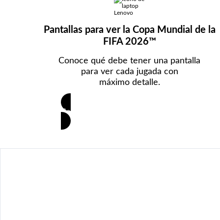
e
I
Pantallas para ver la Copa Mundial de la
n
FIFA 2026™
n
Conoce qué debe tener una pantalla
para ver cada jugada con
o
máximo detalle.
v
a
Conoce las claves para elegir tu pantalla
c
i
ó
n
c