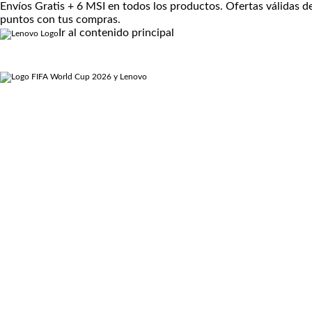
Envíos Gratis + 6 MSI en todos los productos. Ofertas válidas
C
puntos con tus compras.
Ir al contenido principal
o
Lenovo
>
Deportes >
Fútbol
p
a
M
u
n
d
i
a
l
d