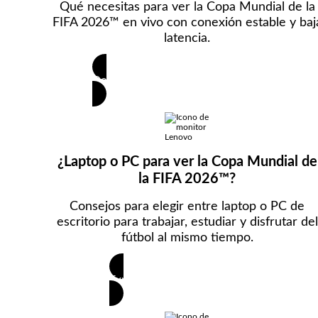
Qué necesitas para ver la Copa Mundial de la
:
FIFA 2026™ en vivo con conexión estable y baj
latencia.
T
e
Descubre cómo optimizar tu conexión
c
n
o
¿Laptop o PC para ver la Copa Mundial de
la FIFA 2026™?
l
Consejos para elegir entre laptop o PC de
o
escritorio para trabajar, estudiar y disfrutar del
g
fútbol al mismo tiempo.
í
Explora qué equipo te conviene
a