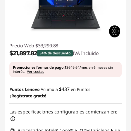
Precio Web
$33,290.88
$21,897.82
IVA Incluido
34% de descuento
Ahorros instantáneos :
-$11,393.06
Promociones formas de pago
$3649.64/mes en 6 meses sin
interés.
Ver cuotas
$437
Puntos Lenovo
Acumula
en Puntos
¡Regístrate gratis!
Las especificaciones configurables comienzan en:
Procesador Intel® Core™ 5 210H (núcleos E de