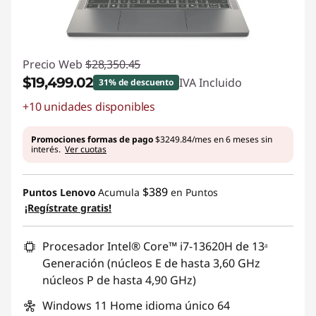
Precio Web
$28,350.45
$19,499.02
IVA Incluido
31% de descuento
+10 unidades disponibles
Ahorros instantáneos :
-$8851.43
Promociones formas de pago
$3249.84/mes en 6 meses sin
interés.
Ver cuotas
$389
Puntos Lenovo
Acumula
en Puntos
¡Regístrate gratis!
Procesador Intel® Core™ i7-13620H de 13ᵃ
Generación (núcleos E de hasta 3,60 GHz
núcleos P de hasta 4,90 GHz)
Windows 11 Home idioma único 64