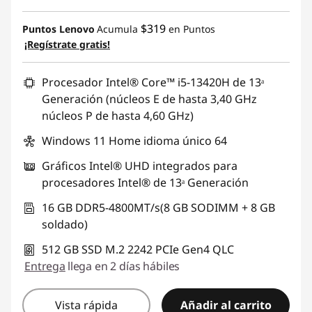
$319
Puntos Lenovo
Acumula
en Puntos
¡Regístrate gratis!
Procesador Intel® Core™ i5-13420H de 13ᵃ
Generación (núcleos E de hasta 3,40 GHz
núcleos P de hasta 4,60 GHz)
Windows 11 Home idioma único 64
Gráficos Intel® UHD integrados para
procesadores Intel® de 13ᵃ Generación
16 GB DDR5-4800MT/s(8 GB SODIMM + 8 GB
soldado)
512 GB SSD M.2 2242 PCIe Gen4 QLC
Entrega
llega en 2 días hábiles
Vista rápida
Añadir al carrito