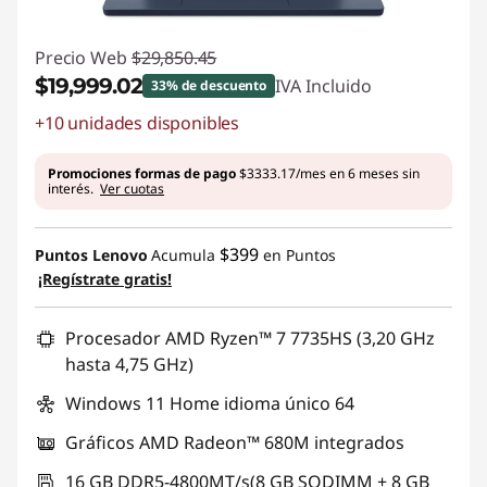
Precio Web
$29,850.45
$19,999.02
IVA Incluido
33% de descuento
+10 unidades disponibles
Ahorros instantáneos :
-$9851.43
Promociones formas de pago
$3333.17/mes en 6 meses sin
interés.
Ver cuotas
$399
Puntos Lenovo
Acumula
en Puntos
¡Regístrate gratis!
Procesador AMD Ryzen™ 7 7735HS (3,20 GHz
hasta 4,75 GHz)
Windows 11 Home idioma único 64
Gráficos AMD Radeon™ 680M integrados
16 GB DDR5-4800MT/s(8 GB SODIMM + 8 GB