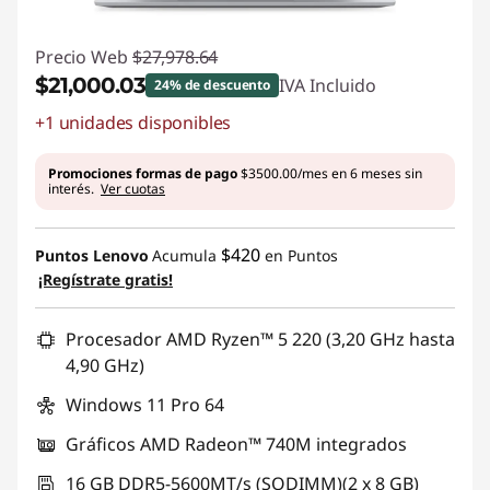
Precio Web
$27,978.64
$21,000.03
IVA Incluido
24% de descuento
+1 unidades disponibles
Ahorros instantáneos :
-$6978.61
Promociones formas de pago
$3500.00/mes en 6 meses sin
interés.
Ver cuotas
$420
Puntos Lenovo
Acumula
en Puntos
¡Regístrate gratis!
Procesador AMD Ryzen™ 5 220 (3,20 GHz hasta
4,90 GHz)
Windows 11 Pro 64
Gráficos AMD Radeon™ 740M integrados
16 GB DDR5-5600MT/s (SODIMM)(2 x 8 GB)