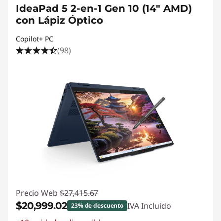
IdeaPad 5 2-en-1 Gen 10 (14" AMD)
con Lápiz Óptico
Copilot+ PC
(98)
Precio Web
$27,415.67
$20,999.02
IVA Incluido
23% de descuento