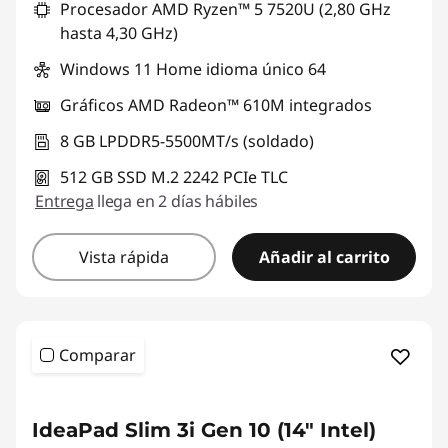
a
Procesador AMD Ryzen™ 5 7520U (2,80 GHz
hasta 4,30 GHz)
d
Windows 11 Home idioma único 64
Gráficos AMD Radeon™ 610M integrados
8 GB LPDDR5-5500MT/s (soldado)
512 GB SSD M.2 2242 PCIe TLC
Entrega
llega en 2 días hábiles
Vista rápida
Añadir al carrito
Comparar
IdeaPad Slim 3i Gen 10 (14" Intel)