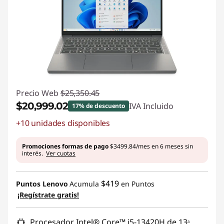
Precio Web
$25,350.45
$20,999.02
IVA Incluido
17% de descuento
+10 unidades disponibles
Ahorros instantáneos :
-$4351.43
Promociones formas de pago
$3499.84/mes en 6 meses sin
interés.
Ver cuotas
$419
Puntos Lenovo
Acumula
en Puntos
¡Regístrate gratis!
Procesador Intel® Core™ i5-13420H de 13ᵃ