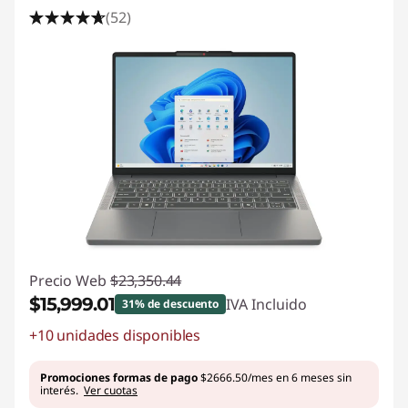
(52)
Precio Web
$23,350.44
$15,999.01
IVA Incluido
31% de descuento
+10 unidades disponibles
Ahorros instantáneos :
-$7351.43
Promociones formas de pago
$2666.50/mes en 6 meses sin
interés.
Ver cuotas