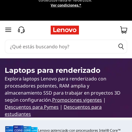
03/08/2026 hasta el 16/08/2026.
L
Ver condiciones.*
a
s
Ir al contenido principal
m
e
j
Laptops para renderizado
Explora laptops Lenovo para renderizado con
o
procesadores potentes, RAM amplia y
r
almacenamiento SSD para trabajar en proyectos 3D
según configuración.
Promociones vigentes
|
e
Descuentos para Pymes
|
Descuentos para
estudiantes
s
Lenovo potenciado con procesadores Intel® Core™