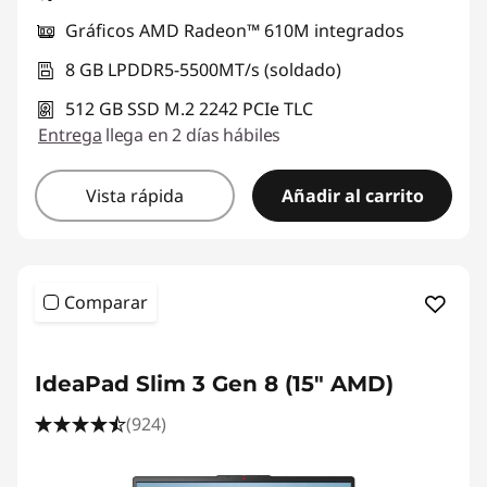
y
Gráficos AMD Radeon™ 610M integrados
p
8 GB LPDDR5-5500MT/s (soldado)
o
512 GB SSD M.2 2242 PCIe TLC
Entrega
llega en 2 días hábiles
t
e
Vista rápida
Añadir al carrito
n
c
Comparar
i
a
IdeaPad Slim 3 Gen 8 (15" AMD)
r
(924)
t