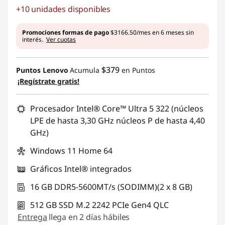
+10 unidades disponibles
Ahorros instantáneos :
-$8416.65
Promociones formas de pago
$3166.50/mes en 6 meses sin
interés.
Ver cuotas
$379
Puntos Lenovo
Acumula
en Puntos
¡Regístrate gratis!
Procesador Intel® Core™ Ultra 5 322 (núcleos
LPE de hasta 3,30 GHz núcleos P de hasta 4,40
GHz)
Windows 11 Home 64
Gráficos Intel® integrados
16 GB DDR5-5600MT/s (SODIMM)(2 x 8 GB)
512 GB SSD M.2 2242 PCIe Gen4 QLC
Entrega
llega en 2 días hábiles