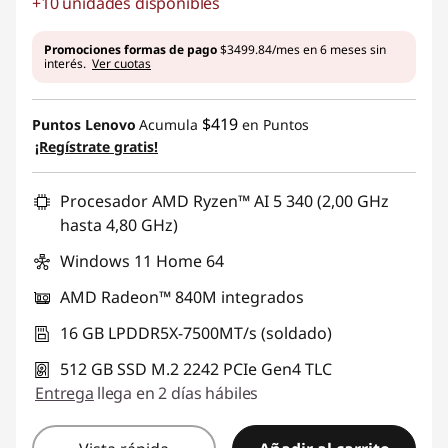
+10 unidades disponibles
Ahorros instantáneos :
-$6416.65
Promociones formas de pago
$3499.84/mes en 6 meses sin
interés.
Ver cuotas
$419
Puntos Lenovo
Acumula
en Puntos
¡Regístrate gratis!
Procesador AMD Ryzen™ AI 5 340 (2,00 GHz
hasta 4,80 GHz)
Windows 11 Home 64
AMD Radeon™ 840M integrados
16 GB LPDDR5X-7500MT/s (soldado)
512 GB SSD M.2 2242 PCIe Gen4 TLC
Entrega
llega en 2 días hábiles