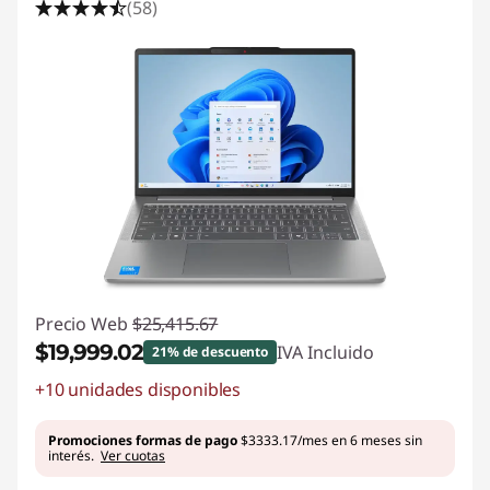
(58)
Precio Web
$25,415.67
$19,999.02
IVA Incluido
21% de descuento
+10 unidades disponibles
Ahorros instantáneos :
-$5416.65
Promociones formas de pago
$3333.17/mes en 6 meses sin
interés.
Ver cuotas