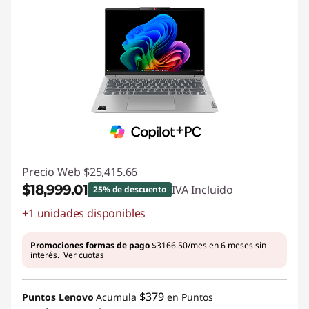
Precio Web
$25,415.66
$18,999.01
IVA Incluido
25% de descuento
+1 unidades disponibles
Ahorros instantáneos :
-$6416.65
Promociones formas de pago
$3166.50/mes en 6 meses sin
interés.
Ver cuotas
$379
Puntos Lenovo
Acumula
en Puntos