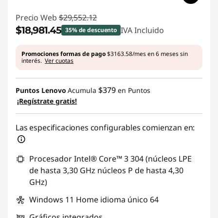
Precio Web
$29,552.12
$18,981.45
IVA Incluido
35% de descuento
Ahorros instantáneos :
-$10,570.67
Promociones formas de pago
$3163.58/mes en 6 meses sin
interés.
Ver cuotas
$379
Puntos Lenovo
Acumula
en Puntos
¡Regístrate gratis!
Las especificaciones configurables comienzan en:
Procesador Intel® Core™ 3 304 (núcleos LPE
de hasta 3,30 GHz núcleos P de hasta 4,30
GHz)
Windows 11 Home idioma único 64
Gráficos integrados