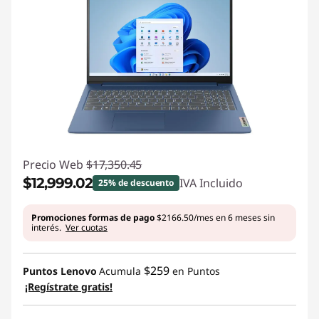
u
c
r
e
a
Precio Web
$17,350.45
t
$12,999.02
IVA Incluido
25% de descuento
i
Ahorros instantáneos :
-$4351.43
Promociones formas de pago
$2166.50/mes en 6 meses sin
interés.
Ver cuotas
v
i
$259
Puntos Lenovo
Acumula
en Puntos
¡Regístrate gratis!
d