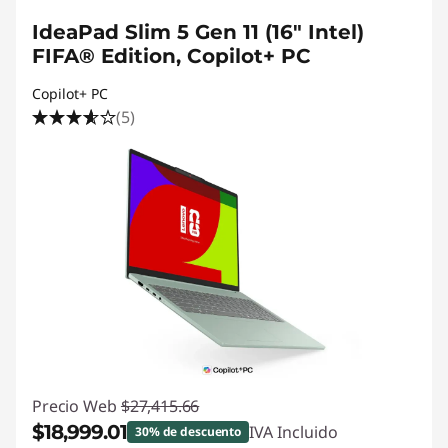
IdeaPad Slim 5 Gen 11 (16" Intel)
FIFA® Edition, Copilot+ PC
Copilot+ PC
(5)
Precio Web
$27,415.66
$18,999.01
IVA Incluido
30% de descuento