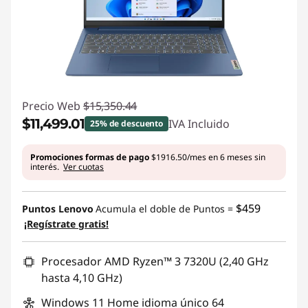
r
e
n
d
Precio Web
$15,350.44
$11,499.01
IVA Incluido
25% de descuento
e
Ahorros instantáneos :
-$3851.43
Promociones formas de pago
$1916.50/mes en 6 meses sin
r
interés.
Ver cuotas
i
$459
Puntos Lenovo
Acumula el doble de Puntos =
z
¡Regístrate gratis!
a
Procesador AMD Ryzen™ 3 7320U (2,40 GHz
hasta 4,10 GHz)
r
Windows 11 Home idioma único 64