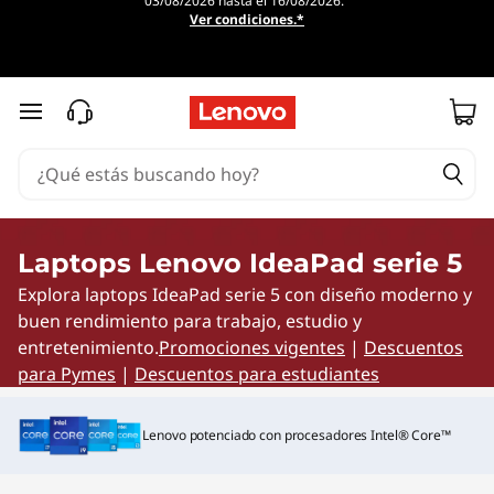
03/08/2026 hasta el 16/08/2026.
L
Ver condiciones.*
a
p
Ir al contenido principal
t
o
p
Laptops Lenovo IdeaPad serie 5
Explora laptops IdeaPad serie 5 con diseño moderno y
s
buen rendimiento para trabajo, estudio y
L
entretenimiento.
Promociones vigentes
|
Descuentos
para Pymes
|
Descuentos para estudiantes
e
Lenovo potenciado con procesadores Intel® Core™
n