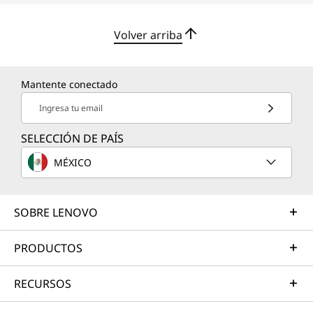
o
v
Volver arriba
o
I
Mantente conectado
Ingresa tu email
d
SELECCIÓN DE PAÍS
e
MÉXICO
a
P
SOBRE LENOVO
a
PRODUCTOS
d
RECURSOS
S