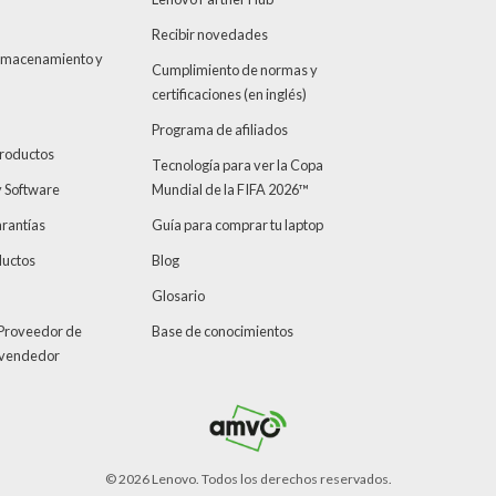
Recibir novedades
Almacenamiento y
Cumplimiento de normas y
certificaciones (en inglés)
Programa de afiliados
productos
Tecnología para ver la Copa
y Software
Mundial de la FIFA 2026™
arantías
Guía para comprar tu laptop
ductos
Blog
Glosario
 Proveedor de
Base de conocimientos
evendedor
© 2026 Lenovo. Todos los derechos reservados.