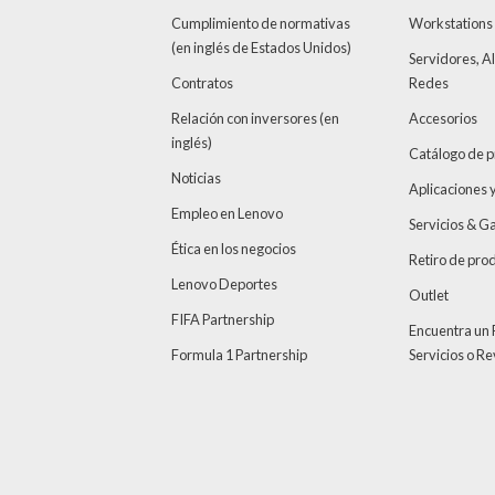
n
Cumplimiento de normativas
Workstations
M
(en inglés de Estados Unidos)
Servidores, 
e
Contratos
Redes
d
Relación con inversores (en
Accesorios
i
inglés)
Catálogo de 
o
Noticias
a
Aplicaciones 
m
Empleo en Lenovo
Servicios & G
b
Ética en los negocios
Retiro de pro
i
Lenovo Deportes
e
Outlet
FIFA Partnership
n
Encuentra un
t
Formula 1 Partnership
Servicios o R
a
l