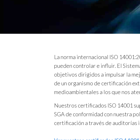
n
a
c
t
i
p
i
a
v
l
a
s
|
La norma internacional ISO 14001:2
N
pueden controlar e influir. El Sist
o
objetivos dirigidos a impulsar la 
r
m
de un organismo de certificación ext
a
medioambientales a los que nos at
I
Nuestros certificados ISO 14001 su
S
O
SGA de conformidad con nuestra pol
1
certificación a través de auditorías i
4
0