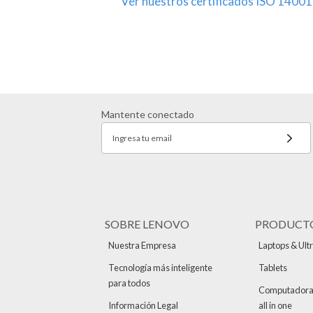
Ver nuestros certificados ISO 14001
0
1
:
S
i
s
Mantente conectado
t
e
Ingresa tu email
m
a
d
e
G
SOBRE LENOVO
PRODUCT
e
Nuestra Empresa
Laptops & Ult
s
Tecnología más inteligente
Tablets
t
para todos
i
Computadoras 
Información Legal
all in one
ó