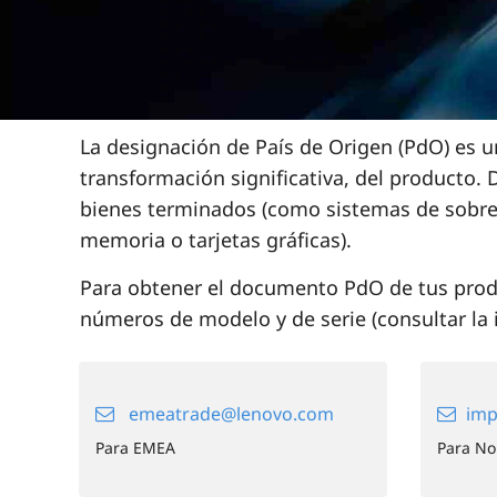
a
r
t
i
i
n
v
c
i
a
p
s
La designación de País de Origen (PdO) es u
a
transformación significativa, del producto
l
bienes terminados (como sistemas de sobrem
memoria o tarjetas gráficas).
Para obtener el documento PdO de tus produ
números de modelo y de serie (consultar la 
emeatrade@lenovo.com
imp
Para EMEA
Para No