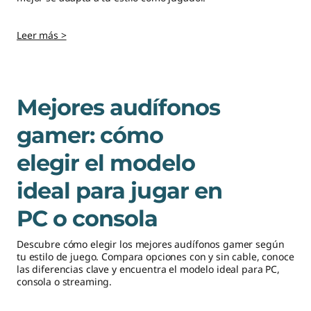
i
Leer más >
t
a
Mejores audífonos
s
gamer: cómo
s
elegir el modelo
a
ideal para jugar en
b
PC o consola
e
Descubre cómo elegir los mejores audífonos gamer según
r
tu estilo de juego. Compara opciones con y sin cable, conoce
las diferencias clave y encuentra el modelo ideal para PC,
p
consola o streaming.