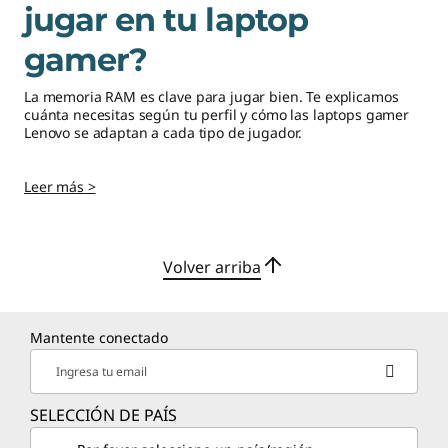
l
jugar en tu laptop
B
gamer?
l
La memoria RAM es clave para jugar bien. Te explicamos
cuánta necesitas según tu perfil y cómo las laptops gamer
Lenovo se adaptan a cada tipo de jugador.
o
g
Leer más >
d
e
Volver arriba
L
Mantente conectado
e
Ingresa tu email
n
SELECCIÓN DE PAÍS
o