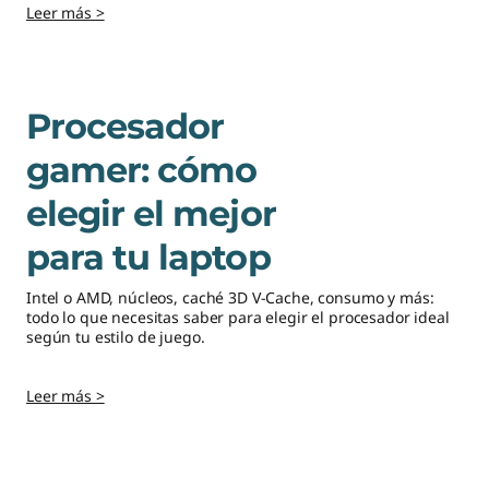
a
Leer más >
r
a
Procesador
j
gamer: cómo
u
elegir el mejor
g
para tu laptop
a
Intel o AMD, núcleos, caché 3D V-Cache, consumo y más:
todo lo que necesitas saber para elegir el procesador ideal
r
según tu estilo de juego.
c
Leer más >
o
m