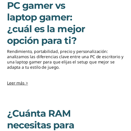
PC gamer vs
o
laptop gamer:
u
¿cuál es la mejor
n
opción para ti?
p
Rendimiento, portabilidad, precio y personalización:
analizamos las diferencias clave entre una PC de escritorio y
r
una laptop gamer para que elijas el setup que mejor se
adapta a tu estilo de juego.
o
,
Leer más >
e
n
¿Cuánta RAM
e
necesitas para