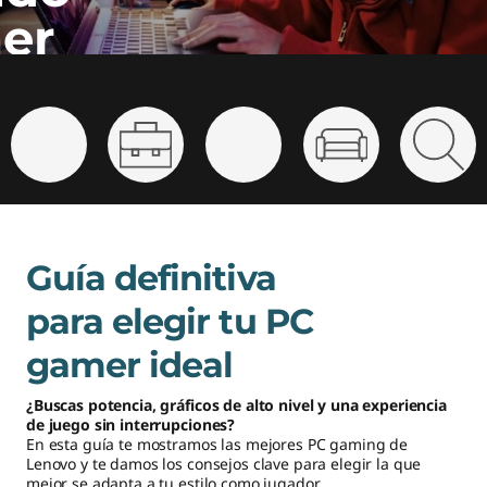
o
er
l
o
q
u
e
Guía definitiva
n
para elegir tu PC
e
gamer ideal
c
¿Buscas potencia, gráficos de alto nivel y una experiencia
e
de juego sin interrupciones?
En esta guía te mostramos las mejores PC gaming de
s
Lenovo y te damos los consejos clave para elegir la que
mejor se adapta a tu estilo como jugador.