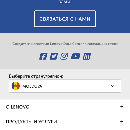
вами.
СВЯЗАТЬСЯ С НАМИ
Следите за новостями Lenovo Data Center в социальных сетях:
O
O
O
O
O
p
p
p
p
p
e
e
e
e
e
Выберите страну/регион:
n
n
n
n
n
MOLDOVA
s
s
s
s
s
О LENOVO
a
a
a
a
a
n
n
n
n
n
ПРОДУКТЫ И УСЛУГИ