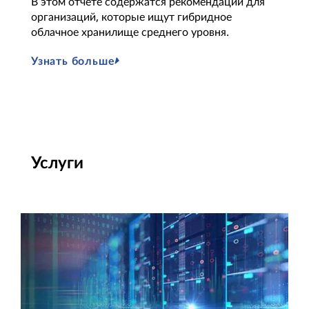
В этом отчете содержатся рекомендации для
т
организаций, которые ищут гибридное
м
облачное хранилище среднего уровня.
п
х
Узнать больше
У
Услуги