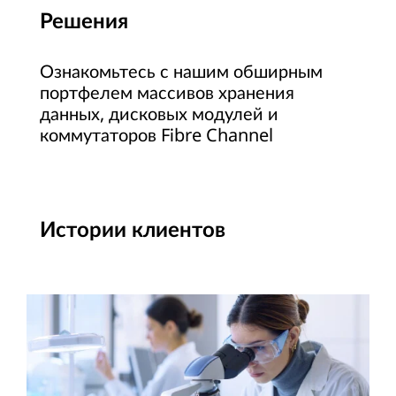
Решения
а
х
Ознакомьтесь с нашим обширным
портфелем массивов хранения
р
данных, дисковых модулей и
а
коммутаторов Fibre Channel
н
е
Истории клиентов
н
и
я
д