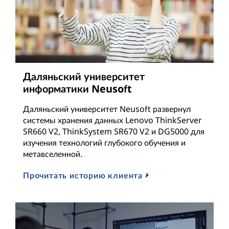
T
h
i
Даляньский университет
n
информатики Neusoft
k
Даляньский университет Neusoft развернул
системы хранения данных Lenovo ThinkServer
S
SR660 V2, ThinkSystem SR670 V2 и DG5000 для
изучения технологий глубокого обучения и
y
метавселенной.
s
Прочитать историю клиента
t
e