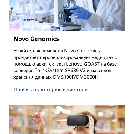
а
н
н
Novo Genomics
ы
Узнайте, как компания Novo Genomics
х
продвигает персонализированную медицину с
помощью архитектуры Lenovo GOAST на базе
L
серверов ThinkSystem SR630 V2 и массивов
хранения данных DM5100F/DM3000H.
e
Прочитать историю клиента
n
o
v
o