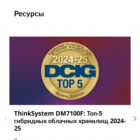
Ресурсы
ThinkSystem DM7100F: Топ-5
П
гибридных облачных хранилищ 2024-
П
25
т
п