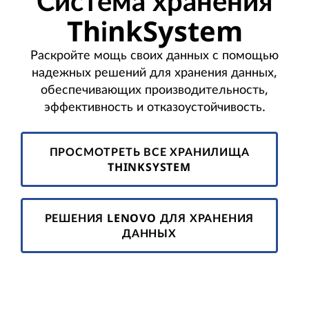
Система хранения
ф
ThinkSystem
р
Раскройте мощь своих данных с помощью
а
надежных решений для хранения данных,
с
обеспечивающих производительность,
эффективность и отказоустойчивость.
т
р
ПРОСМОТРЕТЬ ВСЕ ХРАНИЛИЩА
THINKSYSTEM
у
к
РЕШЕНИЯ LENOVO ДЛЯ ХРАНЕНИЯ
т
ДАННЫХ
у
р