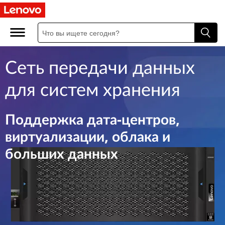
S
t
o
Сеть передачи данных
r
для систем хранения
a
g
Поддержка дата-центров,
виртуализации, облака и
e
больших данных
A
r
e