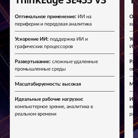
Оптимальное применение:
ИИ на
Опт
периферии и передовая аналитика
выч
Ускорение ИИ:
поддержка ИИ и
Уск
графических процессоров
ИИ
Развертывание:
сложные удаленные
Раз
промышленные среды
огр
Масштабируемость: высокая
Мас
Идеальные рабочие нагрузки:
Иде
компьютерное зрение, аналитика в
вещ
реальном времени
раб