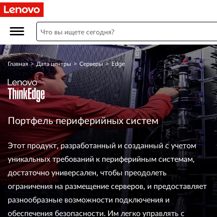
П
е
р
Главная
>
Дата центры
>
Серверы
>
Edge
и
ф
е
Портфель периферийных систем
р
Этот продукт, разработанный и созданный с учетом
и
уникальных требований к периферийным системам,
й
достаточно универсален, чтобы преодолеть
ограничения на размещение серверов, и предоставляет
н
разнообразные возможности подключения и
обеспечения безопасности. Им легко управлять с