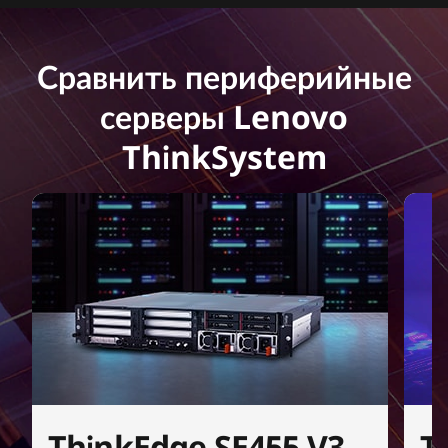
Сравнить периферийные
серверы Lenovo
ThinkSystem
ThinkEdge SE455 V3
T