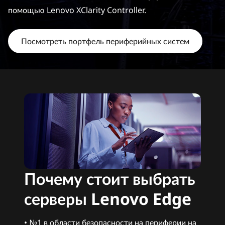
ы
помощью Lenovo XClarity Controller.
е
с
Посмотреть портфель периферийных систем
е
р
в
е
р
ы
Почему стоит выбрать
серверы Lenovo Edge
• №1 в области безопасности на периферии на